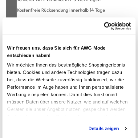
Kostenfreie Rücksendung innerhalb 14 Tage
Kostenlose Filiallieferung in Ihre Wunschfiliale
Zur Wunschliste hinzufügen
Wir freuen uns, dass Sie sich für AWG Mode
entschieden haben!
Wir möchten Ihnen das bestmögliche Shoppingerlebnis
Mädchen Stoffhut mit Kontraststreifen
bieten. Cookies und andere Technologien tragen dazu
bei, dass die Webseite zuverlässig funktioniert, wir die
Performance im Auge haben und Ihnen personalisierte
Schicker Sonnenhut von Bubble Gum
Werbung einspielen können. Damit dies funktioniert,
Runde Form
Mit Kontraststreifen versehen
müssen Daten über unsere Nutzer, wie und auf welchen
Aus Stoff und Papier gefertigt
Geräten sie unser Angebot nutzen, gespeichert werden.
Perfekter Sonnenschutz mit Star Appeal
Technisch notwendige Cookies, die zwingend für die
Bereitstellung der Funktionen der Webseite benötigt
Details zeigen
werden, werden bei der Nutzung der Webseite auf jeden
AWG Artikelnummer