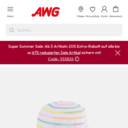
alt springen
Waren
Menü
Filialen
Wunschliste
Konto
Warenkorb
Super Summer Sale: Ab 3 Artikeln 20% Extra-Rabatt auf alle bis
zu
67% reduzierten Sale Artikel
sichern mit
Code:
SSS826