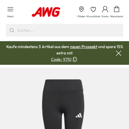
alt springen
Waren
Menü
Filialen
Wunschliste
Konto
Warenkorb
Kaufe mindestens 3 Artikel aus dem
neuen Prospekt
und spare 15%
extra mit
Code:
9710