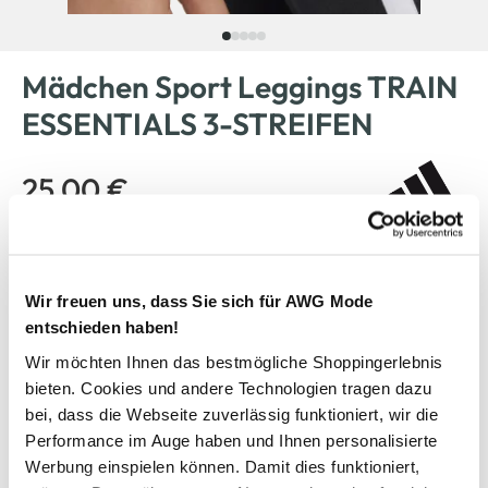
Mädchen Sport Leggings TRAIN
ESSENTIALS 3-STREIFEN
25,00 €
Farbe
Schwarz
Wir freuen uns, dass Sie sich für AWG Mode
entschieden haben!
Wir möchten Ihnen das bestmögliche Shoppingerlebnis
Anzahl:
Größe:
bieten. Cookies und andere Technologien tragen dazu
116
128
140
152
164
bei, dass die Webseite zuverlässig funktioniert, wir die
Performance im Auge haben und Ihnen personalisierte
170
Werbung einspielen können. Damit dies funktioniert,