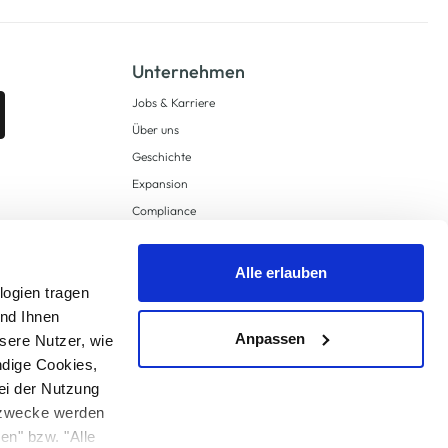
Unternehmen
Jobs & Karriere
Über uns
Geschichte
Expansion
Compliance
Lieferkettensorgfaltspflichten
Supply Chain Due Diligence
Alle erlauben
Barrierefreiheit
logien tragen
und Ihnen
Anpassen
sere Nutzer, wie
ndige Cookies,
ei der Nutzung
ngzwecke werden
en" bzw. "Alle
 anders angegeben.