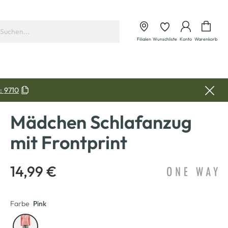
Waren
Filialen
Wunschliste
Konto
Warenkorb
:
9710
Mädchen Schlafanzug
mit Frontprint
14,99 €
Farbe
Pink