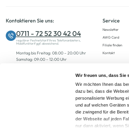
Kontaktieren Sie uns:
Service
Newsletter
0711 - 72 52 30 42 04
AWG Card
regulärer Festnetztarif Ihres Telefonanbieters,
Mobilfunktarif ggf. abweichend.
Filiale finden
Montag bis Freitag: 08:00 – 20:00 Uhr
Kontakt
Samstag: 09:00 – 12:00 Uhr
Wir freuen uns, dass Sie
Zum Kontaktformular
Wir möchten Ihnen das bes
dazu bei, dass die Websei
personalisierte Werbung e
und auf welchen Geräten s
die zwingend für die Berei
der Webseite auf jeden Fa
nur dann aktiviert, wenn 
Alle Preise inkl. ge