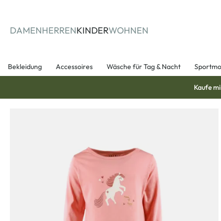
springen
Zur Hauptnavigation springen
DAMEN
HERREN
KINDER
WOHNEN
Bekleidung
Accessoires
Wäsche für Tag & Nacht
Sportm
Kaufe mi