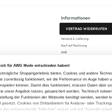
Informationen
VERTRAG WIDERRUFEN
Versand & Lieferung
Kauf auf Rechnung
AGB
Impressum
 sich für AWG Mode entschieden haben!
Zahlungsarten
Datenschutz
tmögliche Shoppingerlebnis bieten. Cookies und andere Techno
te zuverlässig funktioniert, wir die Performance im Auge haben 
AWG CARD Teilnahmebedingungen
inspielen können. Damit dies funktioniert, müssen Daten über un
ie unser Angebot nutzen, gespeichert werden. Technisch notwe
tstellung der Funktionen der Webseite benötigt werden, werden b
ll gesetzt. Cookies von Drittanbietern für Analyse- oder Tracki
Sie das entsprechende "Häkchen" setzen und auf "Auswahl erlaub
setzl. Mehrwertsteuer zzgl.
Versandkosten
und ggf. Nachnahmegebühren, wenn nicht