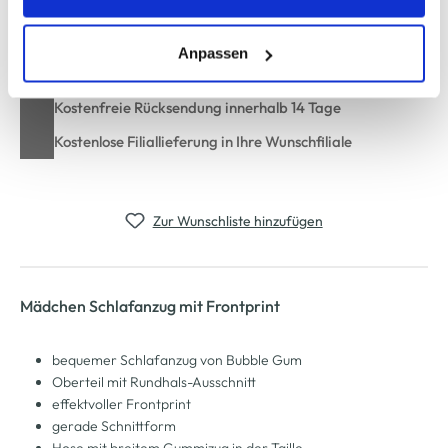
In den Warenkorb
entsprechende "Häkchen" setzen und auf "Auswahl
erlauben" bzw. "Alle erlauben" klicken. Mehr dazu
(einschließlich der Möglichkeit, die Einwilligungserklärung
Anpassen
Schneller DHL Versand: in 1–3 Werktagen
zu ändern oder zu widerrufen) erfahren Sie in unserem
Cookie-Hinweis
bzw. der
Datenschutzerklärung
.
Kostenfreie Rücksendung innerhalb 14 Tage
Kostenlose Filiallieferung in Ihre Wunschfiliale
Zur Wunschliste hinzufügen
Mädchen Schlafanzug mit Frontprint
bequemer Schlafanzug von Bubble Gum
Oberteil mit Rundhals-Ausschnitt
effektvoller Frontprint
gerade Schnittform
Hose mit breitem Gummizug in der Taille