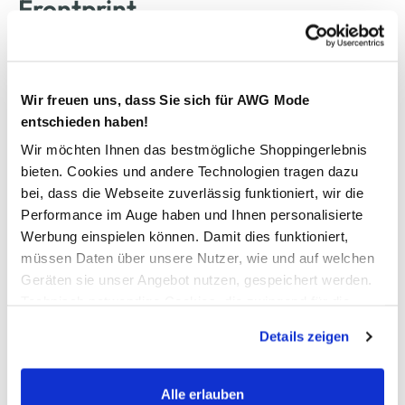
Frontprint
7,99 €
Ursprünglicher Preis:
12,99 €
Wir freuen uns, dass Sie sich für AWG Mode
entschieden haben!
Farbe
Weiß
Wir möchten Ihnen das bestmögliche Shoppingerlebnis
bieten. Cookies und andere Technologien tragen dazu
bei, dass die Webseite zuverlässig funktioniert, wir die
Performance im Auge haben und Ihnen personalisierte
Anzahl:
Größe:
Werbung einspielen können. Damit dies funktioniert,
152
158
164
170
176
müssen Daten über unsere Nutzer, wie und auf welchen
Geräten sie unser Angebot nutzen, gespeichert werden.
Bitte wählen Sie eine Größe aus
Technisch notwendige Cookies, die zwingend für die
Bereitstellung der Funktionen der Webseite benötigt
Details zeigen
werden, werden bei der Nutzung der Webseite auf jeden
Verfügbar
Fall gesetzt. Cookies von Drittanbietern für Analyse- oder
Trackingzwecke werden nur dann aktiviert, wenn Sie das
Alle erlauben