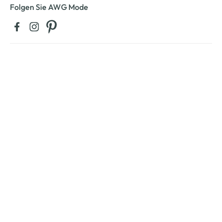
Folgen Sie AWG Mode
Kontaktieren Sie uns:
0711 - 72 52 30 42 04
regulärer Festnetztarif Ihres Telefonanbieters, Mobilfunktarif ggf.
abweichend.
Montag bis Freitag: 08:00 – 20:00 Uhr
Samstag: 09:00 – 12:00 Uhr
Zum Kontaktformular
Service