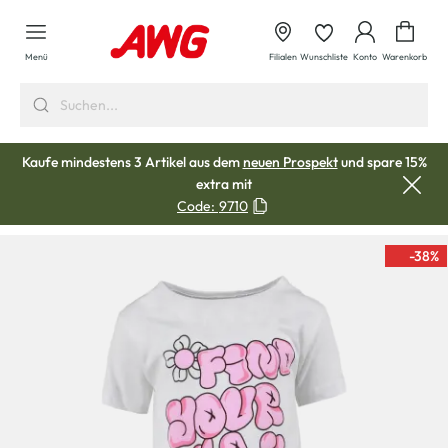
alt springen
Waren
Menü
Filialen
Wunschliste
Konto
Warenkorb
Kaufe mindestens 3 Artikel aus dem
neuen Prospekt
und spare 15%
extra mit
Code:
9710
-38
%