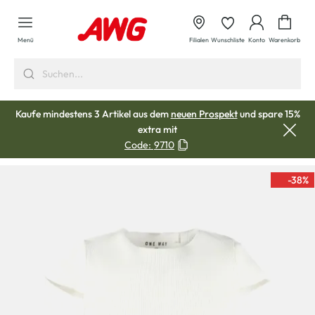
alt springen
Waren
Menü
Filialen
Wunschliste
Konto
Warenkorb
Kaufe mindestens 3 Artikel aus dem
neuen Prospekt
und spare 15%
extra mit
Code:
9710
-38
%