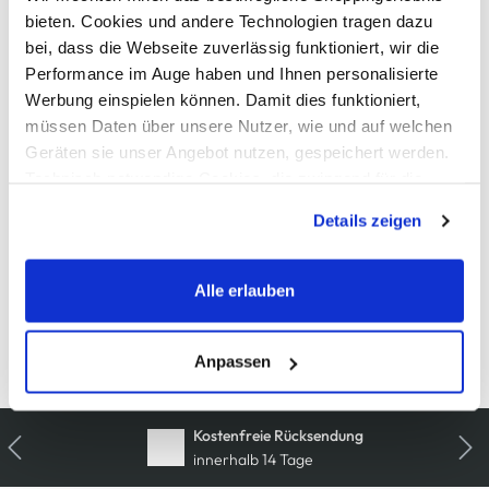
AWG Artikelnummer
bieten. Cookies und andere Technologien tragen dazu
bei, dass die Webseite zuverlässig funktioniert, wir die
907396-weiss
Performance im Auge haben und Ihnen personalisierte
Werbung einspielen können. Damit dies funktioniert,
Material
müssen Daten über unsere Nutzer, wie und auf welchen
Geräten sie unser Angebot nutzen, gespeichert werden.
Außenmaterial:
5% Elasthan
, 95% Baumwolle
Technisch notwendige Cookies, die zwingend für die
Bereitstellung der Funktionen der Webseite benötigt
Details zeigen
Pflegehinweise
werden, werden bei der Nutzung der Webseite auf jeden
Fall gesetzt. Cookies von Drittanbietern für Analyse- oder
Trackingzwecke werden nur dann aktiviert, wenn Sie das
Alle erlauben
entsprechende "Häkchen" setzen und auf "Auswahl
erlauben" bzw. "Alle erlauben" klicken. Mehr dazu
Details zur Produktsicherheit anzeigen
(einschließlich der Möglichkeit, die Einwilligungserklärung
Anpassen
zu ändern oder zu widerrufen) erfahren Sie in unserem
Cookie-Hinweis
bzw. der
Datenschutzerklärung
.
Kostenfreie Rücksendung
innerhalb 14 Tage