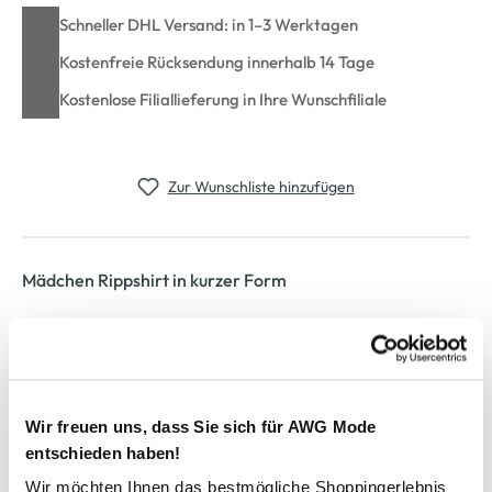
Schneller DHL Versand: in 1–3 Werktagen
Kostenfreie Rücksendung innerhalb 14 Tage
Kostenlose Filiallieferung in Ihre Wunschfiliale
Zur Wunschliste hinzufügen
Mädchen Rippshirt in kurzer Form
modisches Rippshirt von One Way
mit weitem Rundhals-Ausschnitt
angesetzte Flügelärmelchen
kurze, figurnahe Schnittform
Wir freuen uns, dass Sie sich für AWG Mode
ein tolles Shirt mit Wow-Effekt
entschieden haben!
Wir möchten Ihnen das bestmögliche Shoppingerlebnis