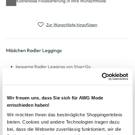
Kostenlose Filiallieferung in Ihre Wunschfiliale
Zur Wunschliste hinzufügen
Mädchen Radler Leggings
bequeme Radler Leggings von Stop+Go
mit breitem Gummizugbund
mit Rippstruktur
eng anliegende Passform
der perfekte Komipartner für den Sommer
Wir freuen uns, dass Sie sich für AWG Mode
entschieden haben!
AWG Artikelnummer
Wir möchten Ihnen das bestmögliche Shoppingerlebnis
bieten. Cookies und andere Technologien tragen dazu
890833-gruen-2
bei, dass die Webseite zuverlässig funktioniert, wir die