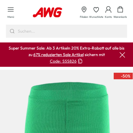
alt springen
Waren
Menü
Filialen
Wunschliste
Konto
Warenkorb
Super Summer Sale: Ab 3 Artikeln 20% Extra-Rabatt auf alle bis
zu
67% reduzierten Sale Artikel
sichern mit
Code:
SSS826
-50
%