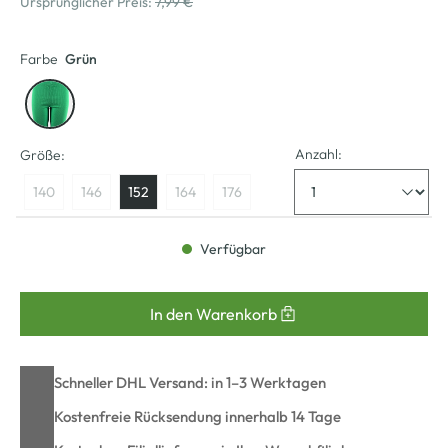
Ursprünglicher Preis:
7,99 €
Farbe
Grün
Anzahl:
Größe:
140
146
152
164
176
Verfügbar
In den Warenkorb
Schneller DHL Versand: in 1–3 Werktagen
Kostenfreie Rücksendung innerhalb 14 Tage