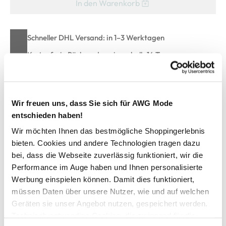
In den Warenkorb
Schneller DHL Versand: in 1–3 Werktagen
Kostenfreie Rücksendung innerhalb 14 Tage
Kostenlose Filiallieferung in Ihre Wunschfiliale
Wir freuen uns, dass Sie sich für AWG Mode
Zur Wunschliste hinzufügen
entschieden haben!
Wir möchten Ihnen das bestmögliche Shoppingerlebnis
bieten. Cookies und andere Technologien tragen dazu
Kinder Trainingshose ALLROUND
bei, dass die Webseite zuverlässig funktioniert, wir die
Performance im Auge haben und Ihnen personalisierte
Werbung einspielen können. Damit dies funktioniert,
bequeme Jogginghose von JAKO
müssen Daten über unsere Nutzer, wie und auf welchen
mit elastischem Bund und Kordelzug
Geräten sie unser Angebot nutzen, gespeichert werden.
zwei Reißverschlusstaschen
Tapes und Punkte als Highlight
Technisch notwendige Cookies, die zwingend für die