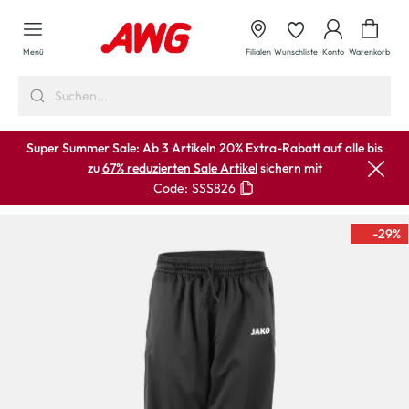
alt springen
Waren
Menü
Filialen
Wunschliste
Konto
Warenkorb
Super Summer Sale: Ab 3 Artikeln 20% Extra-Rabatt auf alle bis
zu
67% reduzierten Sale Artikel
sichern mit
Code:
SSS826
-29
%