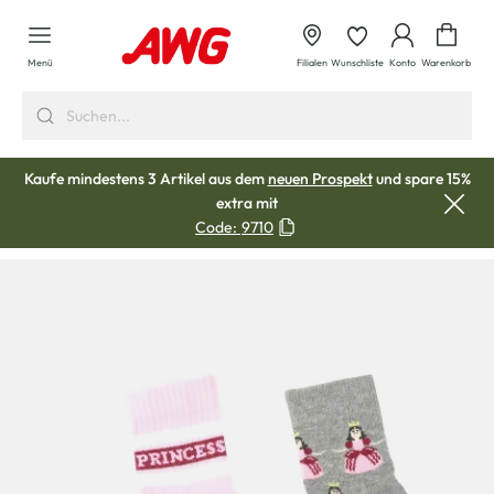
alt springen
Waren
Menü
Filialen
Wunschliste
Konto
Warenkorb
Kaufe mindestens 3 Artikel aus dem
neuen Prospekt
und spare 15%
extra mit
Code:
9710