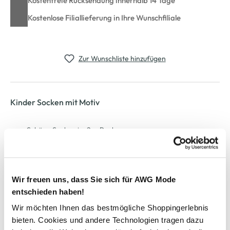
Kostenfreie Rücksendung innerhalb 14 Tage
Kostenlose Filiallieferung in Ihre Wunschfiliale
Zur Wunschliste hinzufügen
Kinder Socken mit Motiv
Schöne Socken im 2er Pack
Mit niedlichem Motiv
Verschiedene Dessins
Ein tolles Set für Ihren Kleinen
Wir freuen uns, dass Sie sich für AWG Mode
entschieden haben!
AWG Artikelnummer
Wir möchten Ihnen das bestmögliche Shoppingerlebnis
923543-04311
bieten. Cookies und andere Technologien tragen dazu