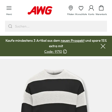
alt springen
Waren
Menü
Filialen
Wunschliste
Konto
Warenkorb
Kaufe mindestens 3 Artikel aus dem
neuen Prospekt
und spare 15%
extra mit
Code:
9710