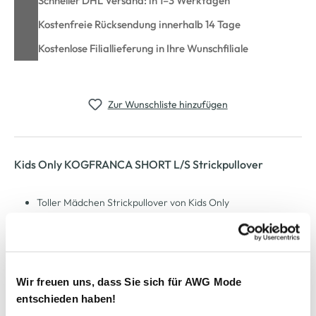
Schneller DHL Versand: in 1–3 Werktagen
Kostenfreie Rücksendung innerhalb 14 Tage
Kostenlose Filiallieferung in Ihre Wunschfiliale
Zur Wunschliste hinzufügen
Kids Only KOGFRANCA SHORT L/S Strickpullover
Toller Mädchen Strickpullover von Kids Only
Mit Rundhalsform
Voluminöser Armschnitt
Mit gerippten Ärmelbündchen
Locker geschnittene Passform
Ein klasse Pullover mit Wohlfühlgarantie
Wir freuen uns, dass Sie sich für AWG Mode
Herstellerartikelnummer: 15326339
entschieden haben!