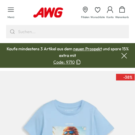
alt springen
Waren
Menü
Filialen
Wunschliste
Konto
Warenkorb
Kaufe mindestens 3 Artikel aus dem
neuen Prospekt
und spare 15%
extra mit
Code:
9710
-38
%