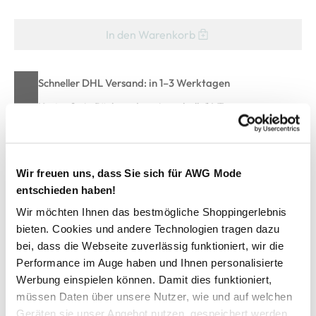
In den Warenkorb
Schneller DHL Versand: in 1–3 Werktagen
Kostenfreie Rücksendung innerhalb 14 Tage
Kostenlose Filiallieferung in Ihre Wunschfiliale
Wir freuen uns, dass Sie sich für AWG Mode
Zur Wunschliste hinzufügen
entschieden haben!
Wir möchten Ihnen das bestmögliche Shoppingerlebnis
bieten. Cookies und andere Technologien tragen dazu
bei, dass die Webseite zuverlässig funktioniert, wir die
Jungen T-Shirt mit großem Rückenprint
Performance im Auge haben und Ihnen personalisierte
Werbung einspielen können. Damit dies funktioniert,
Lässiges Jungen T-Shirt von Tom Tailor
müssen Daten über unsere Nutzer, wie und auf welchen
Je nach Modell ein großer Motiv-Print auf dem Rücken oder
Geräten sie unser Angebot nutzen, gespeichert werden.
der Brust