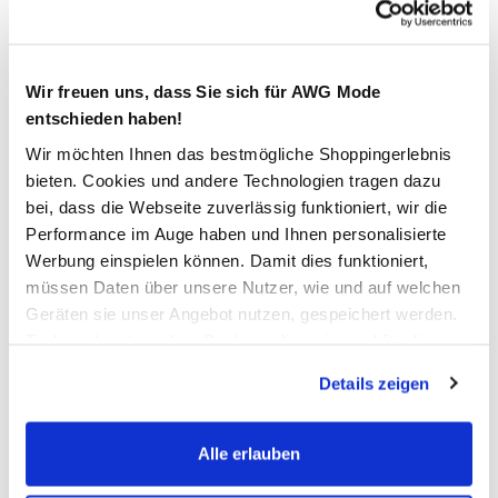
Schneller DHL Versand: in 1–3 Werktagen
Kostenfreie Rücksendung innerhalb 14 Tage
Wir freuen uns, dass Sie sich für AWG Mode
Kostenlose Filiallieferung in Ihre Wunschfiliale
entschieden haben!
Wir möchten Ihnen das bestmögliche Shoppingerlebnis
bieten. Cookies und andere Technologien tragen dazu
Zur Wunschliste hinzufügen
bei, dass die Webseite zuverlässig funktioniert, wir die
Performance im Auge haben und Ihnen personalisierte
Werbung einspielen können. Damit dies funktioniert,
müssen Daten über unsere Nutzer, wie und auf welchen
Jungen T-Shirt mit coolem Print
Geräten sie unser Angebot nutzen, gespeichert werden.
Technisch notwendige Cookies, die zwingend für die
Cooles Shirt von Tom Tailor
Bereitstellung der Funktionen der Webseite benötigt
Mit Rundhalsausschnitt
Details zeigen
werden, werden bei der Nutzung der Webseite auf jeden
Vorne mit Print
Fall gesetzt. Cookies von Drittanbietern für Analyse- oder
Rückseite unifarben
Trackingzwecke werden nur dann aktiviert, wenn Sie das
Ein Wohlfühlshirt für kleine Jungs
Alle erlauben
entsprechende "Häkchen" setzen und auf "Auswahl