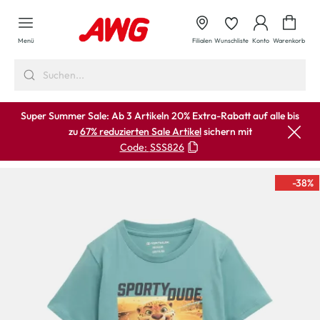
alt springen
Waren
Menü
Filialen
Wunschliste
Konto
Warenkorb
Super Summer Sale: Ab 3 Artikeln 20% Extra-Rabatt auf alle bis
zu
67% reduzierten Sale Artikel
sichern mit
Code:
SSS826
-38
%