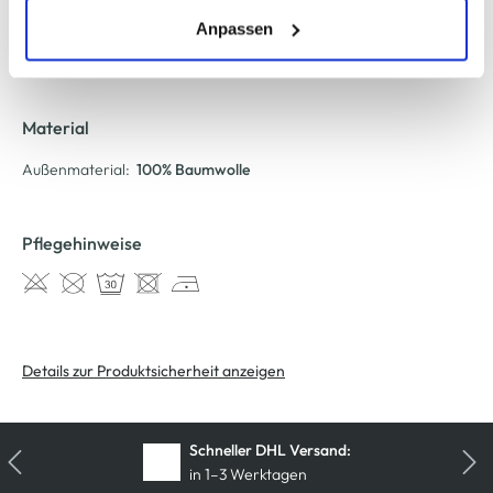
erlauben" bzw. "Alle erlauben" klicken. Mehr dazu
AWG Artikelnummer
(einschließlich der Möglichkeit, die Einwilligungserklärung
Anpassen
zu ändern oder zu widerrufen) erfahren Sie in unserem
930128-012881
Cookie-Hinweis
bzw. der
Datenschutzerklärung
.
Material
Außenmaterial:
100% Baumwolle
Pflegehinweise
Details zur Produktsicherheit anzeigen
Schneller DHL Versand:
in 1–3 Werktagen