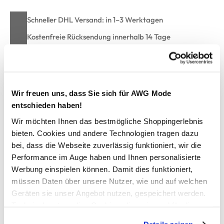
Schneller DHL Versand: in 1–3 Werktagen
Kostenfreie Rücksendung innerhalb 14 Tage
Kostenlose Filiallieferung in Ihre Wunschfiliale
Wir freuen uns, dass Sie sich für AWG Mode
Zur Wunschliste hinzufügen
entschieden haben!
Wir möchten Ihnen das bestmögliche Shoppingerlebnis
bieten. Cookies und andere Technologien tragen dazu
Jungen Strickhandschuhe
bei, dass die Webseite zuverlässig funktioniert, wir die
Performance im Auge haben und Ihnen personalisierte
schöne Strickhandschuhe von Stop+Go
Werbung einspielen können. Damit dies funktioniert,
im praktischen 2er Pack
müssen Daten über unsere Nutzer, wie und auf welchen
mit breitem Bündchen
Geräten sie unser Angebot nutzen, gespeichert werden.
leichtere Qualität
Technisch notwendige Cookies, die zwingend für die
angenehmes Material
Bereitstellung der Funktionen der Webseite benötigt
angenehmes Material