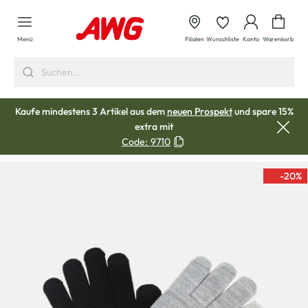
alt springen
Waren
Menü
Filialen
Wunschliste
Konto
Warenkorb
Kaufe mindestens 3 Artikel aus dem
neuen Prospekt
und spare 15%
extra mit
Code:
9710
-20
%