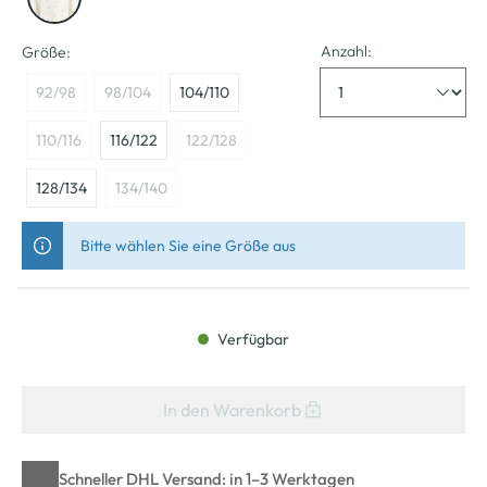
Anzahl:
Größe:
92/98
98/104
104/110
110/116
116/122
122/128
128/134
134/140
Bitte wählen Sie eine Größe aus
Verfügbar
In den Warenkorb
Schneller DHL Versand: in 1–3 Werktagen