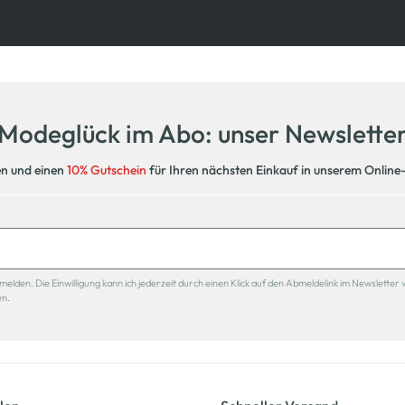
Kostenfreie Rücksendung
innerhalb 14 Tage
Modeglück im Abo: unser Newslette
en und einen
10% Gutschein
für Ihren nächsten Einkauf in unserem Online
den. Die Einwilligung kann ich jederzeit durch einen Klick auf den Abmeldelink im Newsletter 
en.