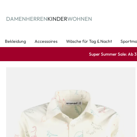
springen
Zur Hauptnavigation springen
DAMEN
HERREN
KINDER
WOHNEN
Bekleidung
Accessoires
Wäsche für Tag & Nacht
Sportm
Super Summer Sale: Ab 3 A