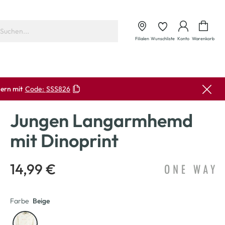
Waren
Filialen
Wunschliste
Konto
Warenkorb
ern mit
Code:
SSS826
Jungen Langarmhemd
mit Dinoprint
14,99 €
Farbe
Beige