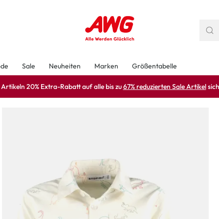
ode
Sale
Neuheiten
Marken
Größentabelle
rtikeln 20% Extra-Rabatt auf alle bis zu
67% reduzierten Sale Artikel
sich