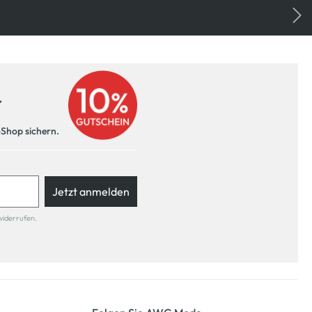
r
-Shop sichern.
Jetzt anmelden
widerrufen.