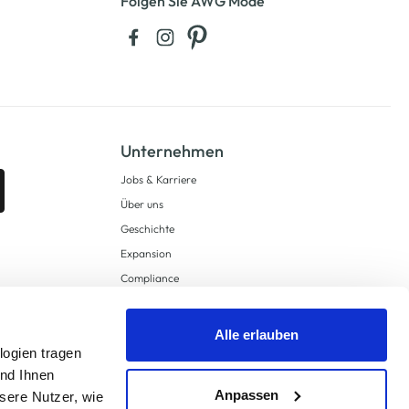
Folgen Sie AWG Mode
Unternehmen
Jobs & Karriere
Über uns
Geschichte
Expansion
Compliance
Lieferkettensorgfaltspflichten
Supply Chain Due Diligence
Alle erlauben
Barrierefreiheit
logien tragen
und Ihnen
Anpassen
sere Nutzer, wie