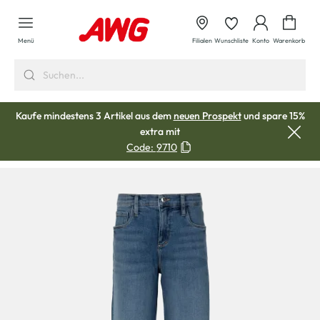
alt springen
Waren
Menü
Filialen
Wunschliste
Konto
Warenkorb
Kaufe mindestens 3 Artikel aus dem
neuen Prospekt
und spare 15%
extra mit
Code:
9710