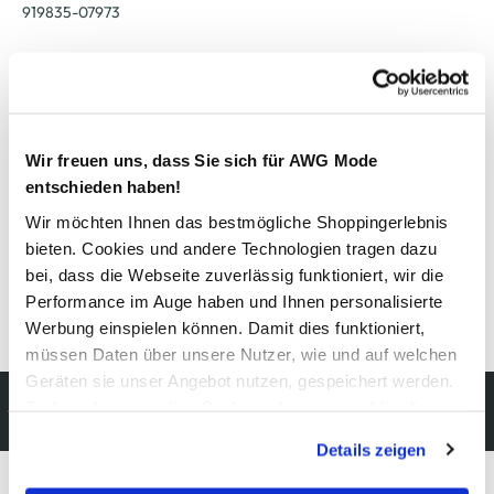
919835-07973
Material
Außenmaterial:
2% Elasthan
, 98% Baumwolle
Wir freuen uns, dass Sie sich für AWG Mode
Pflegehinweise
entschieden haben!
Wir möchten Ihnen das bestmögliche Shoppingerlebnis
bieten. Cookies und andere Technologien tragen dazu
bei, dass die Webseite zuverlässig funktioniert, wir die
Performance im Auge haben und Ihnen personalisierte
Details zur Produktsicherheit anzeigen
Werbung einspielen können. Damit dies funktioniert,
müssen Daten über unsere Nutzer, wie und auf welchen
Geräten sie unser Angebot nutzen, gespeichert werden.
Kostenfreie Rücksendung
Technisch notwendige Cookies, die zwingend für die
innerhalb 14 Tage
Bereitstellung der Funktionen der Webseite benötigt
Details zeigen
werden, werden bei der Nutzung der Webseite auf jeden
Fall gesetzt. Cookies von Drittanbietern für Analyse- oder