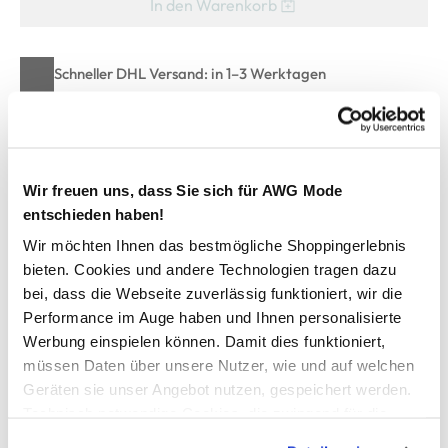
In den Warenkorb
Schneller DHL Versand: in 1–3 Werktagen
Kostenfreie Rücksendung innerhalb 14 Tage
Kostenlose Filiallieferung in Ihre Wunschfiliale
Wir freuen uns, dass Sie sich für AWG Mode
entschieden haben!
Zur Wunschliste hinzufügen
Wir möchten Ihnen das bestmögliche Shoppingerlebnis
bieten. Cookies und andere Technologien tragen dazu
bei, dass die Webseite zuverlässig funktioniert, wir die
Jungen Hoodie mit Front-und Backprint
Performance im Auge haben und Ihnen personalisierte
Werbung einspielen können. Damit dies funktioniert,
cooler Hoodie von One Way
müssen Daten über unsere Nutzer, wie und auf welchen
mit lässigem Front-und Backprint
Geräten sie unser Angebot nutzen, gespeichert werden.
Bündchen an den Ärmeln und am Saum
Technisch notwendige Cookies, die zwingend für die
innen kuschelig weich angeraut
Bereitstellung der Funktionen der Webseite benötigt
ganz entspannt in Schule und Freizeit