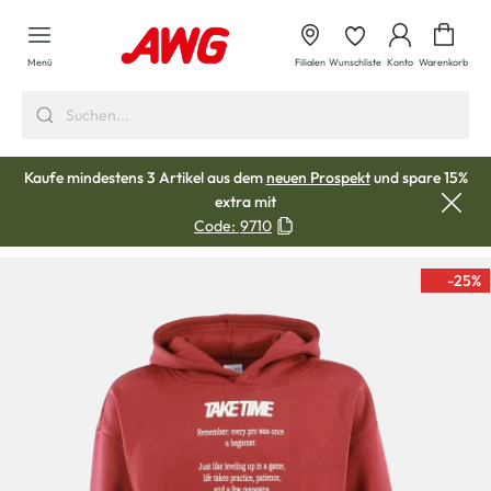
alt springen
Waren
Menü
Filialen
Wunschliste
Konto
Warenkorb
Kaufe mindestens 3 Artikel aus dem
neuen Prospekt
und spare 15%
extra mit
Code:
9710
-25
%