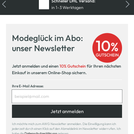
Schneller DHL Versand:
in 1–3 Werktagen
Kostenfreie Rücksendung
innerhalb 14 Tage
Modeglück im Abo:
Kostenlose Filiallieferung
unser Newsletter
in Ihre Wunschfiliale
Jetzt anmelden und einen
10% Gutschein
für Ihren nächsten
Einkauf in unserem Online-Shop sichern.
Ihre E-Mail Adresse:
Jetzt anmelden
Ich möchte mich zum AWG Newsletter anmelden. Die Einwilligung kann ich
jederzeit durch einen Klick auf den Abmeldelink im Newsletter widerrufen. Ich
habe die
Datenschutzerklärung
gelesen.