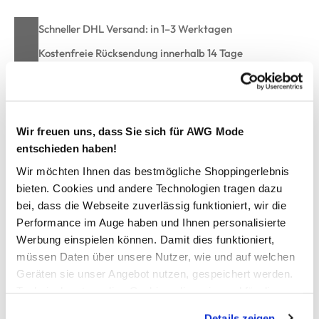
Schneller DHL Versand: in 1–3 Werktagen
Kostenfreie Rücksendung innerhalb 14 Tage
Kostenlose Filiallieferung in Ihre Wunschfiliale
Wir freuen uns, dass Sie sich für AWG Mode
Zur Wunschliste hinzufügen
entschieden haben!
Wir möchten Ihnen das bestmögliche Shoppingerlebnis
bieten. Cookies und andere Technologien tragen dazu
Jungen Basic Sweatshorts
bei, dass die Webseite zuverlässig funktioniert, wir die
Performance im Auge haben und Ihnen personalisierte
Lässige Jungen Sweatshorts von Tom Tailor
Werbung einspielen können. Damit dies funktioniert,
Loose Fit mit elastischem Bund und praktischem Kordelzug
müssen Daten über unsere Nutzer, wie und auf welchen
Mittlere Bundhöhe für einen entspannten Sitz
Geräten sie unser Angebot nutzen, gespeichert werden.
Praktische Eingrifftaschen an den Seiten
Technisch notwendige Cookies, die zwingend für die
Weiches Sweat-Material für Schule, Alltag und Freizeit
Bereitstellung der Funktionen der Webseite benötigt
Herstellerartikelnummer: 1049871
Details zeigen