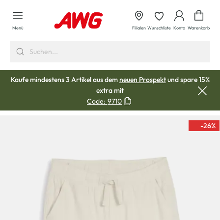
alt springen
Waren
Menü
Filialen
Wunschliste
Konto
Warenkorb
Kaufe mindestens 3 Artikel aus dem
neuen Prospekt
und spare 15%
extra mit
Code:
9710
-26
%