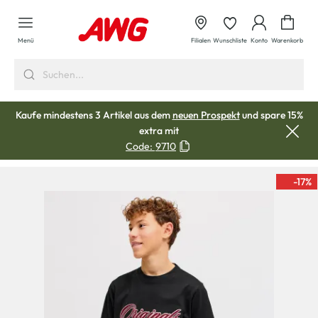
alt springen
Waren
Menü
Filialen
Wunschliste
Konto
Warenkorb
Kaufe mindestens 3 Artikel aus dem
neuen Prospekt
und spare 15%
extra mit
Code:
9710
-17
%