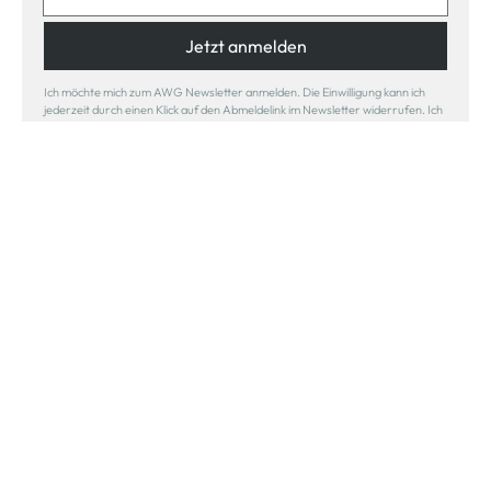
Jetzt anmelden
Ich möchte mich zum AWG Newsletter anmelden. Die Einwilligung kann ich
jederzeit durch einen Klick auf den Abmeldelink im Newsletter widerrufen. Ich
habe die
Datenschutzerklärung
gelesen.
Sicher bezahlen
Schneller Versand