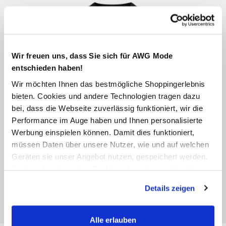
Wir freuen uns, dass Sie sich für AWG Mode
entschieden haben!
Wir möchten Ihnen das bestmögliche Shoppingerlebnis
bieten. Cookies und andere Technologien tragen dazu
bei, dass die Webseite zuverlässig funktioniert, wir die
Performance im Auge haben und Ihnen personalisierte
Werbung einspielen können. Damit dies funktioniert,
müssen Daten über unsere Nutzer, wie und auf welchen
Geräten sie unser Angebot nutzen, gespeichert werden.
Technisch notwendige Cookies, die zwingend für die
Bereitstellung der Funktionen der Webseite benötigt
Details zeigen
werden, werden bei der Nutzung der Webseite auf jeden
Fall gesetzt. Cookies von Drittanbietern für Analyse- oder
Trackingzwecke werden nur dann aktiviert, wenn Sie das
Alle erlauben