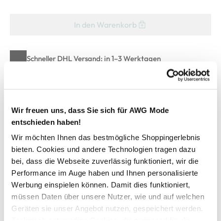
In den Warenkorb
Schneller DHL Versand: in 1–3 Werktagen
Kostenfreie Rücksendung innerhalb 14 Tage
Kostenlose Filiallieferung in Ihre Wunschfiliale
Wir freuen uns, dass Sie sich für AWG Mode
entschieden haben!
Zur Wunschliste hinzufügen
Wir möchten Ihnen das bestmögliche Shoppingerlebnis
bieten. Cookies und andere Technologien tragen dazu
bei, dass die Webseite zuverlässig funktioniert, wir die
Jack&Jones Junior JJECORP LOGO TEE SS C Shirt
Performance im Auge haben und Ihnen personalisierte
Werbung einspielen können. Damit dies funktioniert,
müssen Daten über unsere Nutzer, wie und auf welchen
lässiges Kinder Shirt von Jack & Jones Junior
Geräten sie unser Angebot nutzen, gespeichert werden.
mit klassischem Rundhalsausschnitt
Technisch notwendige Cookies, die zwingend für die