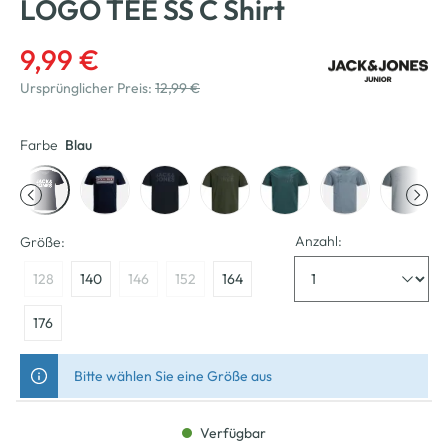
LOGO TEE SS C Shirt
9,99 €
Ursprünglicher Preis:
12,99 €
Farbe
Blau
Anzahl:
Größe:
128
140
146
152
164
176
Bitte wählen Sie eine Größe aus
Verfügbar