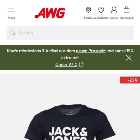
alt springen
Waren
Menü
Filialen
Wunschliste
Konto
Warenkorb
Kaufe mindestens 3 Artikel aus dem
neuen Prospekt
und spare 15%
extra mit
Code:
9710
-23
%