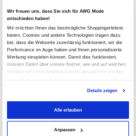
Verfügbar
Wir freuen uns, dass Sie sich für AWG Mode
entschieden haben!
In den Warenkorb
Wir möchten Ihnen das bestmögliche Shoppingerlebnis
bieten. Cookies und andere Technologien tragen dazu
bei, dass die Webseite zuverlässig funktioniert, wir die
Schneller DHL Versand: in 1–3 Werktagen
Performance im Auge haben und Ihnen personalisierte
Kostenfreie Rücksendung innerhalb 14 Tage
Werbung einspielen können. Damit dies funktioniert,
müssen Daten über unsere Nutzer, wie und auf welchen
Kostenlose Filiallieferung in Ihre Wunschfiliale
Geräten sie unser Angebot nutzen, gespeichert werden.
Technisch notwendige Cookies, die zwingend für die
Bereitstellung der Funktionen der Webseite benötigt
Zur Wunschliste hinzufügen
Details zeigen
werden, werden bei der Nutzung der Webseite auf jeden
Fall gesetzt. Cookies von Drittanbietern für Analyse- oder
Trackingzwecke werden nur dann aktiviert, wenn Sie das
Alle erlauben
entsprechende "Häkchen" setzen und auf "Auswahl
Jack&Jones Junior JJECORP LOGO SWEAT HO Hoodie
erlauben" bzw. "Alle erlauben" klicken. Mehr dazu
(einschließlich der Möglichkeit, die Einwilligungserklärung
Anpassen
Bequemes Jungen Sweatshirt von Jack&Jones Junior