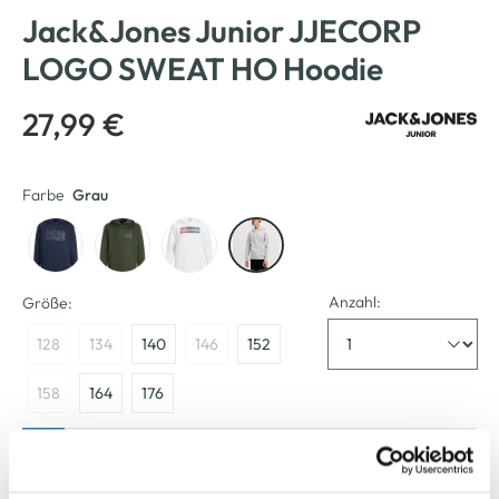
Jack&Jones Junior JJECORP
LOGO SWEAT HO Hoodie
27,99 €
Farbe
Grau
Anzahl:
Größe:
128
134
140
146
152
158
164
176
Bitte wählen Sie eine Größe aus