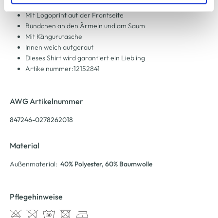
zu ändern oder zu widerrufen) erfahren Sie in unserem
Mit angesetzter Kapuze
Cookie-Hinweis
bzw. der
Datenschutzerklärung
.
Mit Logoprint auf der Frontseite
Bündchen an den Ärmeln und am Saum
Mit Kängurutasche
Innen weich aufgeraut
Dieses Shirt wird garantiert ein Liebling
Artikelnummer:12152841
AWG Artikelnummer
847246-0278262018
Material
Außenmaterial:
40% Polyester
, 60% Baumwolle
Pflegehinweise