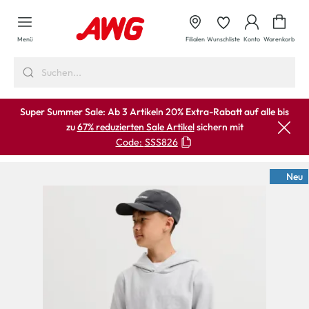
alt springen
Waren
Menü
Filialen
Wunschliste
Konto
Warenkorb
Super Summer Sale: Ab 3 Artikeln 20% Extra-Rabatt auf alle bis
zu
67% reduzierten Sale Artikel
sichern mit
Code:
SSS826
Neu