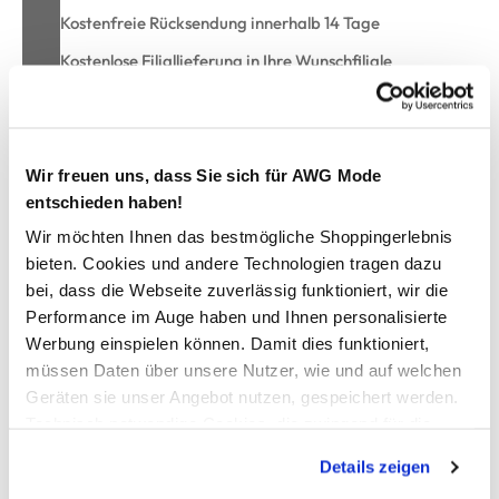
Kostenfreie Rücksendung innerhalb 14 Tage
Kostenlose Filiallieferung in Ihre Wunschfiliale
Zur Wunschliste hinzufügen
Wir freuen uns, dass Sie sich für AWG Mode
entschieden haben!
Wir möchten Ihnen das bestmögliche Shoppingerlebnis
Bundesliga Ball Dual Bonded
bieten. Cookies und andere Technologien tragen dazu
bei, dass die Webseite zuverlässig funktioniert, wir die
großer Bundesliga Ball von Derbystar
Performance im Auge haben und Ihnen personalisierte
im klassischen Wabendesign
Werbung einspielen können. Damit dies funktioniert,
Dual Bonded Ball, genäht und geklebt
müssen Daten über unsere Nutzer, wie und auf welchen
durch diese spezielle Konstruktion erreicht der Ball höhere
Geräten sie unser Angebot nutzen, gespeichert werden.
Geschwindigkeiten
Technisch notwendige Cookies, die zwingend für die
extra Speed für ein super Match
Bereitstellung der Funktionen der Webseite benötigt
Details zeigen
werden, werden bei der Nutzung der Webseite auf jeden