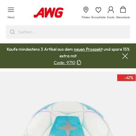
alt springen
Waren
Menü
Filialen
Wunschliste
Konto
Warenkorb
Kaufe mindestens 3 Artikel aus dem
neuen Prospekt
und spare 15%
extra mit
Code:
9710
-47
%