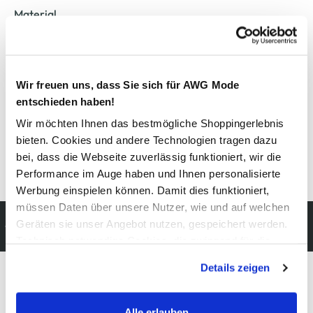
Material
Außenmaterial:
5% Elasthan
, 95% Baumwolle
Wir freuen uns, dass Sie sich für AWG Mode
Pflegehinweise
entschieden haben!
Wir möchten Ihnen das bestmögliche Shoppingerlebnis
bieten. Cookies und andere Technologien tragen dazu
bei, dass die Webseite zuverlässig funktioniert, wir die
Details zur Produktsicherheit anzeigen
Performance im Auge haben und Ihnen personalisierte
Werbung einspielen können. Damit dies funktioniert,
müssen Daten über unsere Nutzer, wie und auf welchen
Kostenfreie Rücksendung
Geräten sie unser Angebot nutzen, gespeichert werden.
innerhalb 14 Tage
Technisch notwendige Cookies, die zwingend für die
Bereitstellung der Funktionen der Webseite benötigt
Details zeigen
werden, werden bei der Nutzung der Webseite auf jeden
Fall gesetzt. Cookies von Drittanbietern für Analyse- oder
Modeglück im Abo:
Trackingzwecke werden nur dann aktiviert, wenn Sie das
Alle erlauben