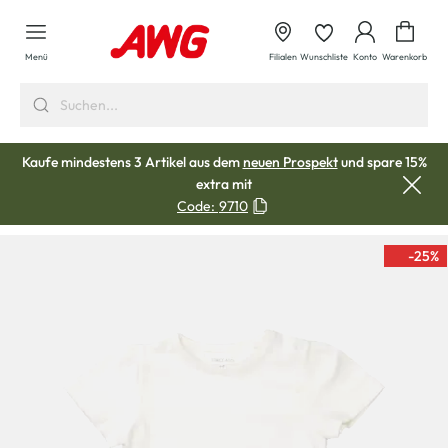
alt springen
Waren
Menü
Filialen
Wunschliste
Konto
Warenkorb
Kaufe mindestens 3 Artikel aus dem
neuen Prospekt
und spare 15%
extra mit
Code:
9710
-25
%