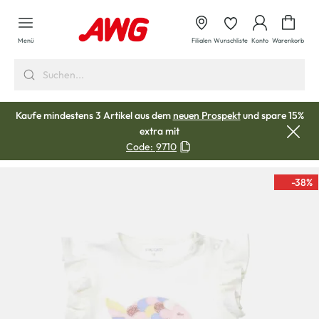
alt springen
Waren
Menü
Filialen
Wunschliste
Konto
Warenkorb
Kaufe mindestens 3 Artikel aus dem
neuen Prospekt
und spare 15%
extra mit
Code:
9710
-38
%