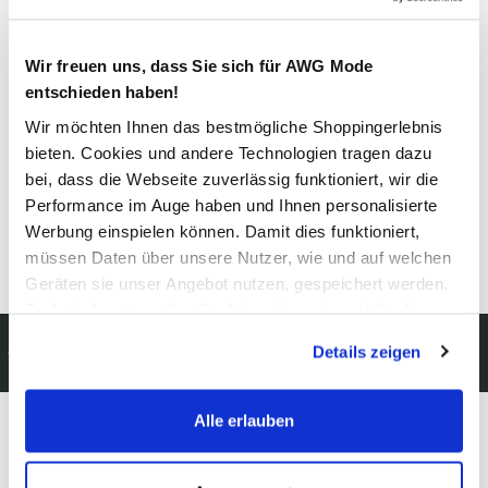
Material
Außenmaterial:
5% Elasthan
, 95% Baumwolle
Wir freuen uns, dass Sie sich für AWG Mode
entschieden haben!
Wir möchten Ihnen das bestmögliche Shoppingerlebnis
Pflegehinweise
bieten. Cookies und andere Technologien tragen dazu
bei, dass die Webseite zuverlässig funktioniert, wir die
Performance im Auge haben und Ihnen personalisierte
Werbung einspielen können. Damit dies funktioniert,
müssen Daten über unsere Nutzer, wie und auf welchen
Details zur Produktsicherheit anzeigen
Geräten sie unser Angebot nutzen, gespeichert werden.
Technisch notwendige Cookies, die zwingend für die
Bereitstellung der Funktionen der Webseite benötigt
Schneller DHL Versand:
Details zeigen
werden, werden bei der Nutzung der Webseite auf jeden
in 1–3 Werktagen
Fall gesetzt. Cookies von Drittanbietern für Analyse- oder
Trackingzwecke werden nur dann aktiviert, wenn Sie das
Alle erlauben
entsprechende "Häkchen" setzen und auf "Auswahl
Modeglück im Abo:
erlauben" bzw. "Alle erlauben" klicken. Mehr dazu