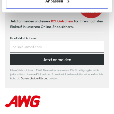
(einschließlich der Möglichkeit, die Einwilligungserklärung
Anpassen
unser Newsletter
zu ändern oder zu widerrufen) erfahren Sie in unserem
Cookie-Hinweis
bzw. der
Datenschutzerklärung
.
Jetzt anmelden und einen
10% Gutschein
für Ihren nächsten
Einkauf in unserem Online-Shop sichern.
Ihre E-Mail Adresse:
Jetzt anmelden
Ich möchte mich zum AWG Newsletter anmelden. Die Einwilligung kann ich
jederzeit durch einen Klick auf den Abmeldelink im Newsletter widerrufen. Ich
habe die
Datenschutzerklärung
gelesen.