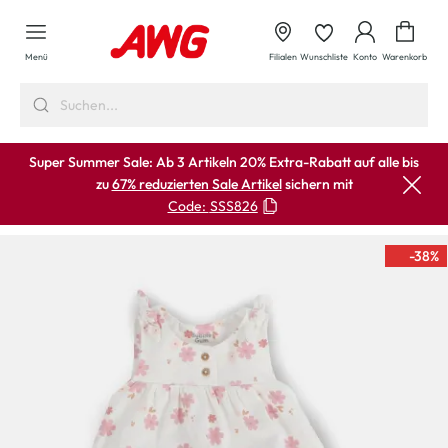
alt springen
Waren
Menü
Filialen
Wunschliste
Konto
Warenkorb
Super Summer Sale: Ab 3 Artikeln 20% Extra-Rabatt auf alle bis
zu
67% reduzierten Sale Artikel
sichern mit
Code:
SSS826
-38
%