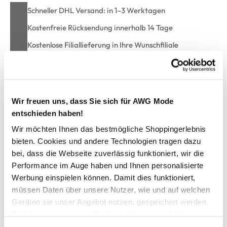
Schneller DHL Versand: in 1–3 Werktagen
Kostenfreie Rücksendung innerhalb 14 Tage
Kostenlose Filiallieferung in Ihre Wunschfiliale
Zur Wunschliste hinzufügen
Wir freuen uns, dass Sie sich für AWG Mode
entschieden haben!
Baby Mädchen Set,2tlg., best. aus Top und Hose
Wir möchten Ihnen das bestmögliche Shoppingerlebnis
bieten. Cookies und andere Technologien tragen dazu
bei, dass die Webseite zuverlässig funktioniert, wir die
niedliches Set von Bubble Gum
Performance im Auge haben und Ihnen personalisierte
Top mit Rundhalsausschnitt und 2 Knöpfen
Werbung einspielen können. Damit dies funktioniert,
Träger mit Knotendetail
angesetztes, kurzes Rockteil
müssen Daten über unsere Nutzer, wie und auf welchen
Blumenprint allover
Geräten sie unser Angebot nutzen, gespeichert werden.
Hose unifarben mit breitem Gummizug
Technisch notwendige Cookies, die zwingend für die
vorne mit fixierter Schleife
Bereitstellung der Funktionen der Webseite benötigt