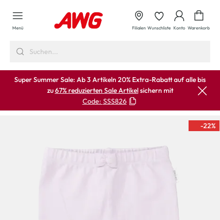
alt springen
Waren
Menü
Filialen
Wunschliste
Konto
Warenkorb
Super Summer Sale: Ab 3 Artikeln 20% Extra-Rabatt auf alle bis
zu
67% reduzierten Sale Artikel
sichern mit
Code:
SSS826
-22
%