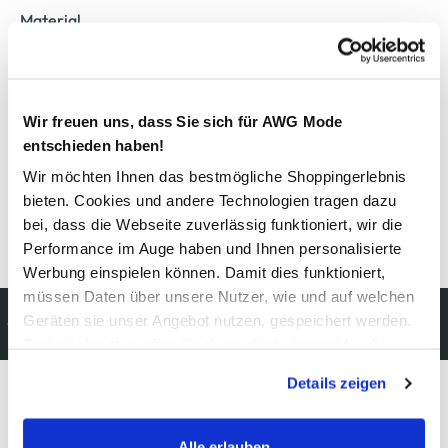
Material
Außenmaterial:
5% Elasthan
, 95% Baumwolle
Wir freuen uns, dass Sie sich für AWG Mode
Pflegehinweise
entschieden haben!
Wir möchten Ihnen das bestmögliche Shoppingerlebnis
bieten. Cookies und andere Technologien tragen dazu
bei, dass die Webseite zuverlässig funktioniert, wir die
Details zur Produktsicherheit anzeigen
Performance im Auge haben und Ihnen personalisierte
Werbung einspielen können. Damit dies funktioniert,
müssen Daten über unsere Nutzer, wie und auf welchen
Kostenfreie Rücksendung
Geräten sie unser Angebot nutzen, gespeichert werden.
innerhalb 14 Tage
Technisch notwendige Cookies, die zwingend für die
Bereitstellung der Funktionen der Webseite benötigt
Details zeigen
werden, werden bei der Nutzung der Webseite auf jeden
Fall gesetzt. Cookies von Drittanbietern für Analyse- oder
Modeglück im Abo:
Trackingzwecke werden nur dann aktiviert, wenn Sie das
Alle erlauben