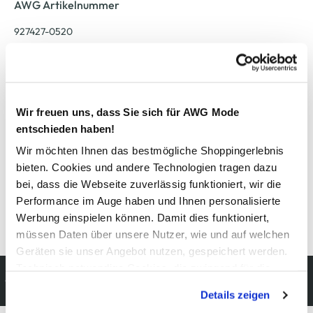
AWG Artikelnummer
927427-0520
Material
Außenmaterial:
100% Baumwolle
Wir freuen uns, dass Sie sich für AWG Mode
entschieden haben!
Pflegehinweise
Wir möchten Ihnen das bestmögliche Shoppingerlebnis
bieten. Cookies und andere Technologien tragen dazu
bei, dass die Webseite zuverlässig funktioniert, wir die
Performance im Auge haben und Ihnen personalisierte
Werbung einspielen können. Damit dies funktioniert,
Details zur Produktsicherheit anzeigen
müssen Daten über unsere Nutzer, wie und auf welchen
Geräten sie unser Angebot nutzen, gespeichert werden.
Technisch notwendige Cookies, die zwingend für die
Kostenfreie Rücksendung
Bereitstellung der Funktionen der Webseite benötigt
innerhalb 14 Tage
Details zeigen
werden, werden bei der Nutzung der Webseite auf jeden