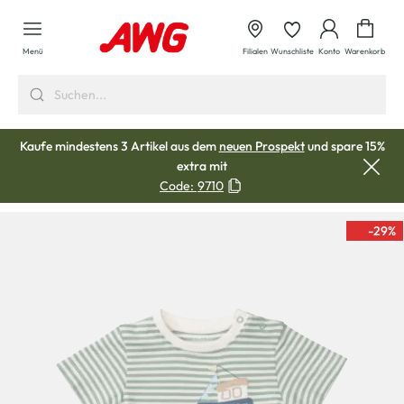
alt springen
Waren
Menü
Filialen
Wunschliste
Konto
Warenkorb
Kaufe mindestens 3 Artikel aus dem
neuen Prospekt
und spare 15%
extra mit
Code:
9710
-29
%