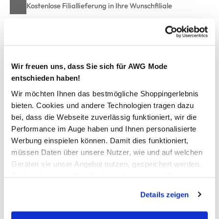
Kostenlose Filiallieferung in Ihre Wunschfiliale
Zur Wunschliste hinzufügen
Wir freuen uns, dass Sie sich für AWG Mode
entschieden haben!
Baby Mädchen Body im 2er Pack
Wir möchten Ihnen das bestmögliche Shoppingerlebnis
bieten. Cookies und andere Technologien tragen dazu
bequemer Kurzarmbody im 2er Pack von Bubble Gum
bei, dass die Webseite zuverlässig funktioniert, wir die
witziger Spruch auf der Frontseite
Performance im Auge haben und Ihnen personalisierte
überlappende Schulterpartie
Werbung einspielen können. Damit dies funktioniert,
drei Druckknöpfe im Schritt für bequemes Umkleiden
müssen Daten über unsere Nutzer, wie und auf welchen
super angenehme Qualität
Geräten sie unser Angebot nutzen, gespeichert werden.
darin fühlt sich Ihr Nachwuchs sicher wohl
Technisch notwendige Cookies, die zwingend für die
Bereitstellung der Funktionen der Webseite benötigt
Details zeigen
AWG Artikelnummer
werden, werden bei der Nutzung der Webseite auf jeden
Fall gesetzt. Cookies von Drittanbietern für Analyse- oder
908467-weissrosa