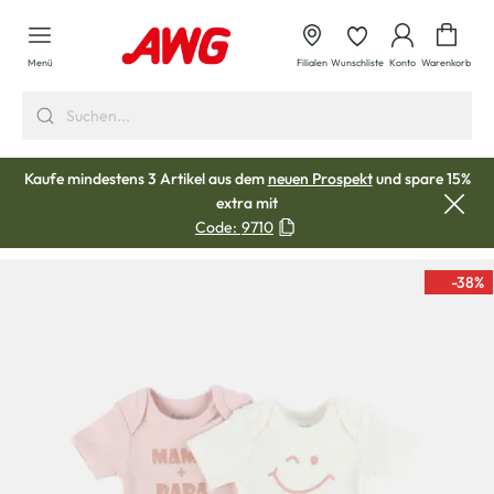
alt springen
Waren
Menü
Filialen
Wunschliste
Konto
Warenkorb
Kaufe mindestens 3 Artikel aus dem
neuen Prospekt
und spare 15%
extra mit
Code:
9710
-38
%