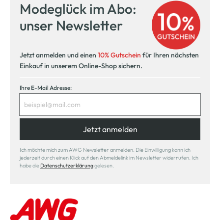
Modeglück im Abo:
unser Newsletter
Jetzt anmelden und einen
10% Gutschein
für Ihren nächsten
Einkauf in unserem Online-Shop sichern.
Ihre E-Mail Adresse:
Jetzt anmelden
Ich möchte mich zum AWG Newsletter anmelden. Die Einwilligung kann ich
jederzeit durch einen Klick auf den Abmeldelink im Newsletter widerrufen. Ich
habe die
Datenschutzerklärung
gelesen.