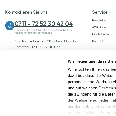
Kontaktieren Sie uns:
Service
Newsletter
0711 - 72 52 30 42 04
AWG Card
regulärer Festnetztarif Ihres Telefonanbieters,
Mobilfunktarif ggf. abweichend.
Filiale finden
Montag bis Freitag: 08:00 – 20:00 Uhr
Kontakt
Samstag: 09:00 – 12:00 Uhr
Wir freuen uns, dass Sie
Zum Kontaktformular
Wir möchten Ihnen das bes
dazu bei, dass die Websei
personalisierte Werbung e
und auf welchen Geräten s
die zwingend für die Berei
der Webseite auf jeden Fa
nur dann aktiviert, wenn 
Alle Preise inkl. ge
erlauben" klicken. Mehr da