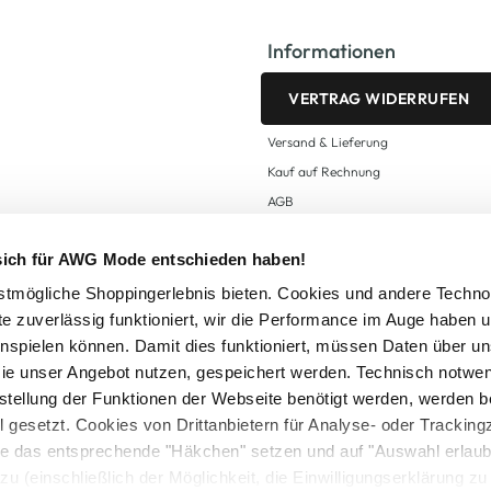
Informationen
VERTRAG WIDERRUFEN
Versand & Lieferung
Kauf auf Rechnung
AGB
Impressum
 sich für AWG Mode entschieden haben!
Zahlungsarten
Datenschutz
tmögliche Shoppingerlebnis bieten. Cookies und andere Techno
te zuverlässig funktioniert, wir die Performance im Auge haben 
AWG CARD Teilnahmebedingungen
inspielen können. Damit dies funktioniert, müssen Daten über un
ie unser Angebot nutzen, gespeichert werden. Technisch notwe
tstellung der Funktionen der Webseite benötigt werden, werden b
ll gesetzt. Cookies von Drittanbietern für Analyse- oder Tracki
Sie das entsprechende "Häkchen" setzen und auf "Auswahl erlaub
setzl. Mehrwertsteuer zzgl.
Versandkosten
und ggf. Nachnahmegebühren, wenn nicht
zu (einschließlich der Möglichkeit, die Einwilligungserklärung z
Logout