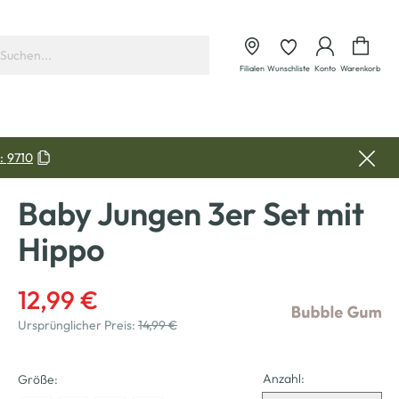
Waren
Filialen
Wunschliste
Konto
Warenkorb
:
9710
Baby Jungen 3er Set mit
Hippo
12,99 €
Ursprünglicher Preis:
14,99 €
Anzahl:
Größe: