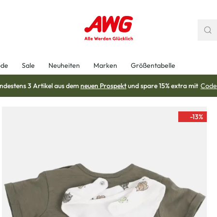
ode
Sale
Neuheiten
Marken
Größentabelle
ndestens 3 Artikel aus dem
neuen Prospekt
und spare 15% extra mit
Code
-13
%