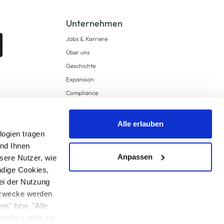
Unternehmen
Jobs & Karriere
Über uns
Geschichte
Expansion
Compliance
Lieferkettensorgfaltspflichten
Supply Chain Due Diligence
Alle erlauben
logien tragen
Barrierefreiheit
und Ihnen
Anpassen
sere Nutzer, wie
ndige Cookies,
ei der Nutzung
ngzwecke werden
en" bzw. "Alle
 anders angegeben.
u ändern oder zu