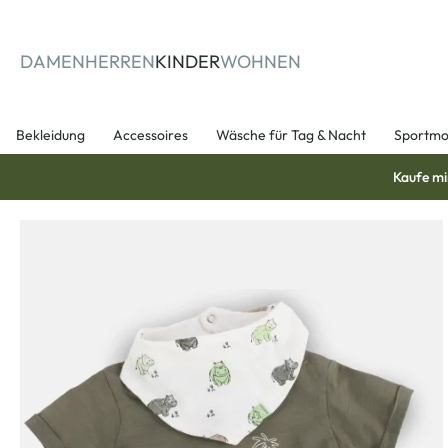
springen
Zur Hauptnavigation springen
DAMEN
HERREN
KINDER
WOHNEN
Bekleidung
Accessoires
Wäsche für Tag & Nacht
Sportm
Kaufe mi