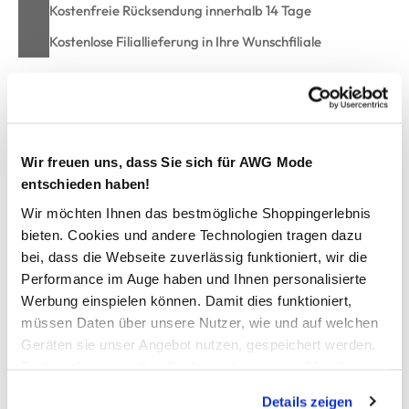
Kostenfreie Rücksendung innerhalb 14 Tage
Kostenlose Filiallieferung in Ihre Wunschfiliale
Zur Wunschliste hinzufügen
Wir freuen uns, dass Sie sich für AWG Mode
entschieden haben!
Baby Jungen 2er Set bestehend aus Shirt und kurzer Hose
Wir möchten Ihnen das bestmögliche Shoppingerlebnis
bieten. Cookies und andere Technologien tragen dazu
niedliches Set von Bubble Gum
bei, dass die Webseite zuverlässig funktioniert, wir die
Shirt mit rundem Ausschnitt, kurze Ärmel
Performance im Auge haben und Ihnen personalisierte
kleiner Druckknopf auf der Schulter
Werbung einspielen können. Damit dies funktioniert,
Löwenkopf mit Fransen als Motiv auf der Brust
kurze Hose mit elastischem Gummizug und Kordelzug
müssen Daten über unsere Nutzer, wie und auf welchen
zwei aufgesetzte Taschen
Geräten sie unser Angebot nutzen, gespeichert werden.
süßer Minimal-Tierprint allover
Technisch notwendige Cookies, die zwingend für die
tolle Kombi für warme Sommertage
Bereitstellung der Funktionen der Webseite benötigt
Details zeigen