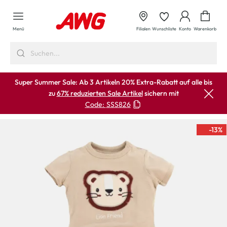
alt springen
Waren
Menü
Filialen
Wunschliste
Konto
Warenkorb
Super Summer Sale: Ab 3 Artikeln 20% Extra-Rabatt auf alle bis
zu
67% reduzierten Sale Artikel
sichern mit
Code:
SSS826
-13
%