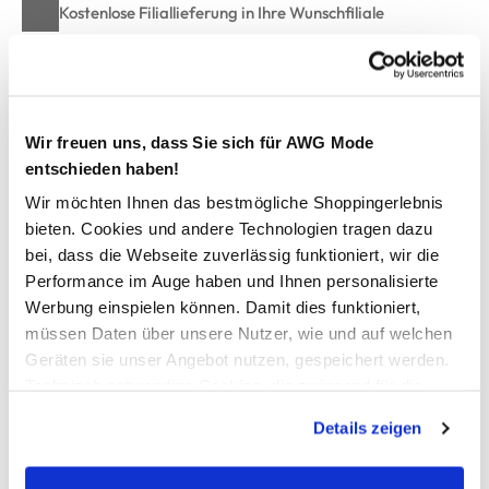
Kostenlose Filiallieferung in Ihre Wunschfiliale
Zur Wunschliste hinzufügen
Wir freuen uns, dass Sie sich für AWG Mode
entschieden haben!
Damen Jersey Kleid Ärmellos
Wir möchten Ihnen das bestmögliche Shoppingerlebnis
bieten. Cookies und andere Technologien tragen dazu
Hübsches Kleid von Sure
bei, dass die Webseite zuverlässig funktioniert, wir die
Überlappender V-Ausschnitt
Performance im Auge haben und Ihnen personalisierte
Ärmellos
Werbung einspielen können. Damit dies funktioniert,
Gesmokte Taille als Highlight
müssen Daten über unsere Nutzer, wie und auf welchen
Super weiches, fließendes Material
Geräten sie unser Angebot nutzen, gespeichert werden.
Im Alloverprint gehalten
Technisch notwendige Cookies, die zwingend für die
So kann der Sommer definitiv kommen
Bereitstellung der Funktionen der Webseite benötigt
Details zeigen
werden, werden bei der Nutzung der Webseite auf jeden
Fall gesetzt. Cookies von Drittanbietern für Analyse- oder
AWG Artikelnummer