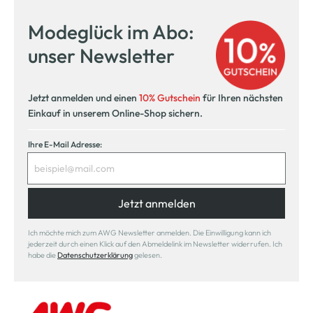
Modeglück im Abo:
unser Newsletter
Jetzt anmelden und einen
10% Gutschein
für Ihren nächsten
Einkauf in unserem Online-Shop sichern.
Ihre E-Mail Adresse:
Jetzt anmelden
Ich möchte mich zum AWG Newsletter anmelden. Die Einwilligung kann ich
jederzeit durch einen Klick auf den Abmeldelink im Newsletter widerrufen. Ich
habe die
Datenschutzerklärung
gelesen.