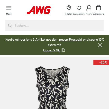
alt springen
Waren
Menü
Filialen
Wunschliste
Konto
Warenkorb
Kaufe mindestens 3 Artikel aus dem
neuen Prospekt
und spare 15%
extra mit
Code:
9710
-25
%