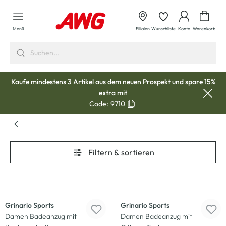
alt springen
Waren
Menü
Filialen
Wunschliste
Konto
Warenkorb
Kaufe mindestens 3 Artikel aus dem
neuen Prospekt
und spare 15%
extra mit
Code:
9710
Filtern & sortieren
-50
%
-50
%
Grinario Sports
Grinario Sports
Damen Badeanzug mit
Damen Badeanzug mit