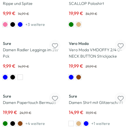
Rippe und Spitze
SCALLOP Poloshirt
9,99 €
19,99 €
14,99 €
34,99 €
+3 weitere
-33
%
-33
%
Sure
Vero Moda
Damen Radler Leggings im 2er
Vero Moda VMDOFFY 2/4 O-
Pck
NECK BUTTON Strickjacke
9,99 €
19,99 €
14,99 €
29,99 €
-20
%
-25
%
Sure
Sure
Damen Papertouch Bermuda
Damen Shirt mit Glitzerschrift
19,99 €
14,99 €
24,99 €
19,99 €
+4 weitere
+1 weitere