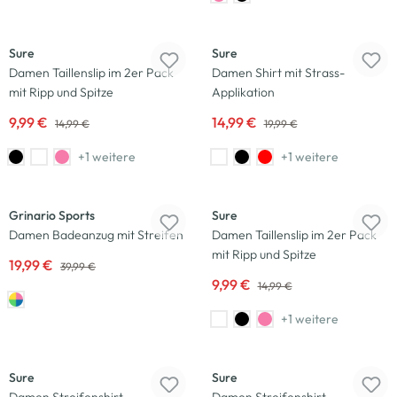
-33
%
-25
%
Sure
Sure
Damen Taillenslip im 2er Pack
Damen Shirt mit Strass-
mit Ripp und Spitze
Applikation
9,99 €
14,99 €
14,99 €
19,99 €
+1 weitere
+1 weitere
-50
%
-33
%
Grinario Sports
Sure
Damen Badeanzug mit Streifen
Damen Taillenslip im 2er Pack
mit Ripp und Spitze
19,99 €
39,99 €
9,99 €
14,99 €
+1 weitere
-23
%
-23
%
Sure
Sure