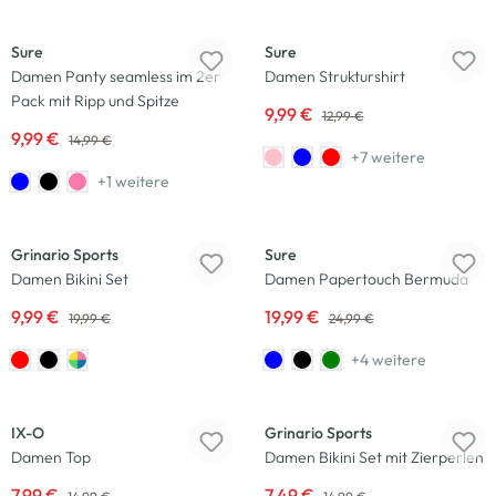
-33
%
-23
%
Sure
Sure
Damen Panty seamless im 2er
Damen Strukturshirt
Pack mit Ripp und Spitze
9,99 €
12,99 €
9,99 €
14,99 €
+7 weitere
+1 weitere
-50
%
-20
%
Grinario Sports
Sure
Damen Bikini Set
Damen Papertouch Bermuda
9,99 €
19,99 €
19,99 €
24,99 €
+4 weitere
-47
%
-50
%
IX-O
Grinario Sports
Damen Top
Damen Bikini Set mit Zierperlen
7,99 €
7,49 €