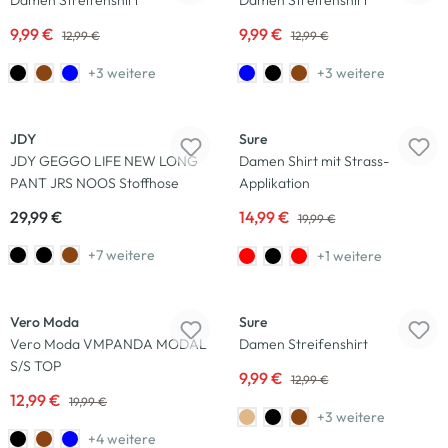
Damen Streifenshirt
Damen Streifenshirt
9,99 €
9,99 €
12,99 €
12,99 €
+3 weitere
+3 weitere
-25
%
JDY
Sure
JDY GEGGO LIFE NEW LONG
Damen Shirt mit Strass-
PANT JRS NOOS Stoffhose
Applikation
29,99 €
14,99 €
19,99 €
+7 weitere
+1 weitere
-35
%
-23
%
Vero Moda
Sure
Vero Moda VMPANDA MODAL
Damen Streifenshirt
S/S TOP
9,99 €
12,99 €
12,99 €
19,99 €
+3 weitere
+4 weitere