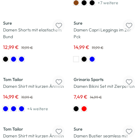
+7 weitere
-35
%
-25
%
Sure
Sure
Damen Shorts mit elastischem
Damen Capri Leggings im 2er
Bund
Pck
12,99 €
14,99 €
19,99 €
19,99 €
-25
%
-50
%
Tom Tailor
Grinario Sports
Damen Shirt mit kurzen Ärmeln
Damen Bikini Set mit Zierperlen
14,99 €
7,49 €
19,99 €
14,99 €
+4 weitere
-25
%
-33
%
Tom Tailor
Sure
Damen Shirt mit kurzen Ärmeln
Damen Bustier seamless mit