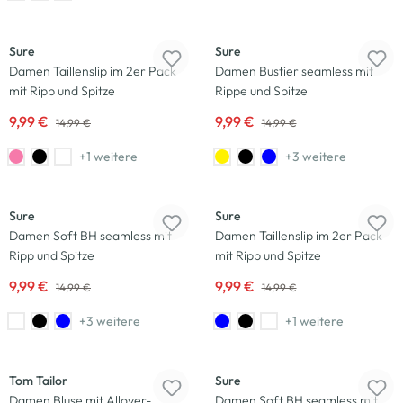
-33
%
-33
%
Sure
Sure
Damen Taillenslip im 2er Pack
Damen Bustier seamless mit
mit Ripp und Spitze
Rippe und Spitze
9,99 €
9,99 €
14,99 €
14,99 €
+1 weitere
+3 weitere
-33
%
-33
%
Sure
Sure
Damen Soft BH seamless mit
Damen Taillenslip im 2er Pack
Ripp und Spitze
mit Ripp und Spitze
9,99 €
9,99 €
14,99 €
14,99 €
+3 weitere
+1 weitere
-30
%
-33
%
Tom Tailor
Sure
Damen Bluse mit Allover-
Damen Soft BH seamless mit