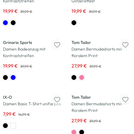
Kontraststreifen
Glitzereffekt
19,99 €
19,99 €
39,99 €
39,99 €
-50
%
-30
%
Grinario Sports
Tom Tailor
Damen Badeanzug mit
Damen Bermudashorts mit
Kontraststreifen
floralem Print
19,99 €
27,99 €
39,99 €
39,99 €
-47
%
-30
%
IX-O
Tom Tailor
Damen Basic T-Shirt unifarben
Damen Bermudashorts mit
floralem Print
7,99 €
14,99 €
27,99 €
39,99 €