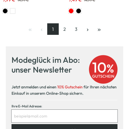
14,99 €
14,99 €
1
2
3
Seite
, aktuelle Seite
Seite
Seite
Modeglück im Abo:
unser Newsletter
Jetzt anmelden und einen
10% Gutschein
für Ihren nächsten
Einkauf in unserem Online-Shop sichern.
Ihre E-Mail Adresse: