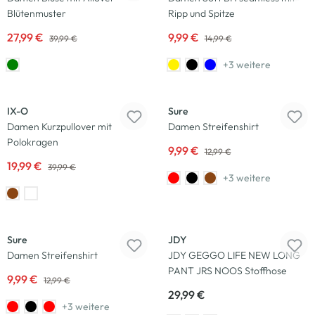
Blütenmuster
Ripp und Spitze
27,99 €
9,99 €
39,99 €
14,99 €
+3 weitere
-50
%
-23
%
IX-O
Sure
Damen Kurzpullover mit
Damen Streifenshirt
Polokragen
9,99 €
12,99 €
19,99 €
39,99 €
+3 weitere
-23
%
Neu
Sure
JDY
Damen Streifenshirt
JDY GEGGO LIFE NEW LONG
PANT JRS NOOS Stoffhose
9,99 €
12,99 €
29,99 €
+3 weitere