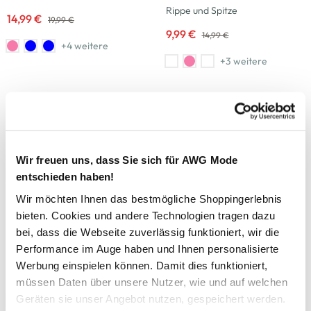
Rippe und Spitze
14,99 €
19,99 €
9,99 €
14,99 €
+4 weitere
+3 weitere
-50
%
-25
%
Mustang
Tom Tailor
Damen Jeans "Rebecca"
Damen Shirt mit kurzen Ärmeln
39,99 €
14,99 €
79,99 €
19,99 €
Wir freuen uns, dass Sie sich für AWG Mode
+4 weitere
entschieden haben!
-43
%
-25
%
Wir möchten Ihnen das bestmögliche Shoppingerlebnis
bieten. Cookies und andere Technologien tragen dazu
Vero Moda
Sure
bei, dass die Webseite zuverlässig funktioniert, wir die
Vero Moda VMLIMONE SS
Damen Capri Leggings im 2er
Performance im Auge haben und Ihnen personalisierte
SCALLOP Poloshirt
Pck
Werbung einspielen können. Damit dies funktioniert,
19,99 €
14,99 €
34,99 €
19,99 €
müssen Daten über unsere Nutzer, wie und auf welchen
Geräten sie unser Angebot nutzen, gespeichert werden.