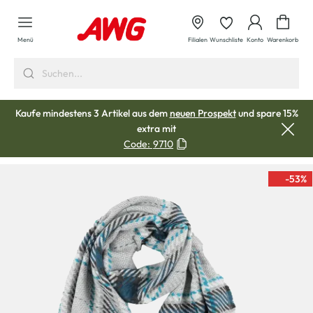
alt springen
Waren
Menü
Filialen
Wunschliste
Konto
Warenkorb
Kaufe mindestens 3 Artikel aus dem
neuen Prospekt
und spare 15%
extra mit
Code:
9710
-53
%