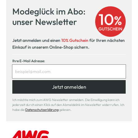
Modeglück im Abo:
unser Newsletter
Jetzt anmelden und einen
10% Gutschein
für Ihren nächsten
Einkauf in unserem Online-Shop sichern.
Ihre E-Mail Adresse:
Jetzt anmelden
Ich möchte mich zum AWG Newsletter anmelden. Die Einwilligung kann ich
jederzeit durch einen Klick auf den Abmeldelink im Newsletter widerrufen. Ich
habe die
Datenschutzerklärung
gelesen.