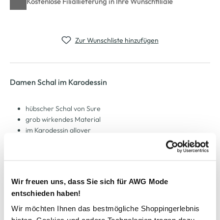
Kostenlose Filiallieferung in Ihre Wunschfiliale
Zur Wunschliste hinzufügen
Damen Schal im Karodessin
hübscher Schal von Sure
grob wirkendes Material
im Karodessin allover
mit kleinen Fransen versehen
schöne, stimmige Farbgebung
sehr weiches Material
perfekt für die kalten Tage
Wir freuen uns, dass Sie sich für AWG Mode
entschieden haben!
AWG Artikelnummer
Wir möchten Ihnen das bestmögliche Shoppingerlebnis