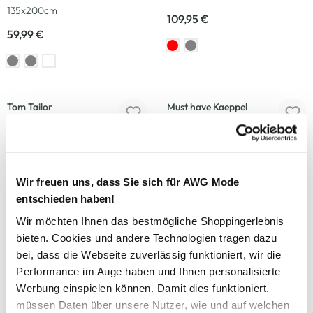
135x200cm
109,95 €
59,99 €
-20
%
-50
%
Tom Tailor
Must have Kaeppel
Flanellbettwäsche, 155x220cm
Satinbettwäsche im
Blumendessin 155x220cm
59,99 €
74,99 €
49,99 €
99,99 €
Wir freuen uns, dass Sie sich für AWG Mode
entschieden haben!
Wir möchten Ihnen das bestmögliche Shoppingerlebnis
Schöner Wohnen
Schöner Wohnen
bieten. Cookies und andere Technologien tragen dazu
Bettwäsche 135x200cm
Bettwäsche 135x200cm
bei, dass die Webseite zuverlässig funktioniert, wir die
Performance im Auge haben und Ihnen personalisierte
89,95 €
89,95 €
Werbung einspielen können. Damit dies funktioniert,
müssen Daten über unsere Nutzer, wie und auf welchen