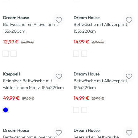
-48
%
-50
%
Dream House
Dream House
Bettwäsche mit Alloverprint,
Bettwäsche mit Alloverprint,
135x200cm
155x220cm
12,99 €
14,99 €
24,99 €
29,99 €
-17
%
-50
%
Kaeppel I
Dream House
Feinbiber Bettwäsche mit
Bettwäsche mit Alloverprint,
winterlichem Motiv, 155x220cm
155x220cm
49,99 €
14,99 €
59,99 €
29,99 €
-48
%
-40
%
Dream House
Dream House
Bettwäsche mit Alloverprint,
Seersucker Bettwäsche,