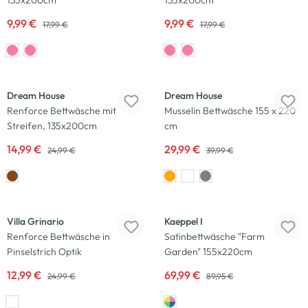
135x200cm
135x200cm
9,99 €
9,99 €
17,99 €
17,99 €
-40
%
-25
%
Dream House
Dream House
Renforce Bettwäsche mit
Musselin Bettwäsche 155 x 220
Streifen, 135x200cm
cm
14,99 €
29,99 €
24,99 €
39,99 €
-48
%
-22
%
Villa Grinario
Kaeppel I
Renforce Bettwäsche in
Satinbettwäsche "Farm
Pinselstrich Optik
Garden" 155x220cm
12,99 €
69,99 €
24,99 €
89,95 €