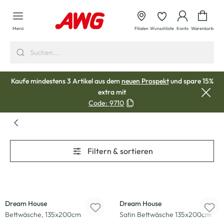
alt springen
Waren
Menü
Filialen
Wunschliste
Konto
Warenkorb
Kaufe mindestens 3 Artikel aus dem
neuen Prospekt
und spare 15%
extra mit
Code:
9710
Filtern & sortieren
-17
%
-33
%
Dream House
Dream House
Bettwäsche, 135x200cm
Satin Bettwäsche 135x200cm