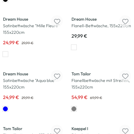
-17
%
Dream House
Dream House
Satinbettwäsche "Mille Fleure"
Flanell-Bettwäsche, 155x220cm
155x220cm
29,99 €
24,99 €
29,99 €
-17
%
-21
%
Dream House
Tom Tailor
Satinbettwäsche "Aqua blue"
Flanellbettwäsche mit Streifen,
155x220cm
155x220cm
24,99 €
54,99 €
29,99 €
69,99 €
-18
%
Tom Tailor
Kaeppel I