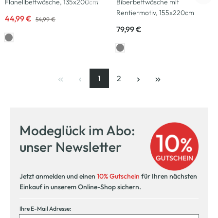
Flanellbettwäsche, 135x200cm
Biberbettwäsche mit
Rentiermotiv, 155x220cm
44,99 €
54,99 €
79,99 €
1
2
Seite
, aktuelle Seite
Seite
Modeglück im Abo:
unser Newsletter
Jetzt anmelden und einen
10% Gutschein
für Ihren nächsten
Einkauf in unserem Online-Shop sichern.
Ihre E-Mail Adresse: