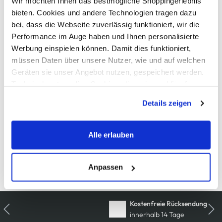
Wir möchten Ihnen das bestmögliche Shoppingerlebnis
bieten. Cookies und andere Technologien tragen dazu
AWG Artikelnummer
bei, dass die Webseite zuverlässig funktioniert, wir die
915795-bunt-1
Performance im Auge haben und Ihnen personalisierte
Werbung einspielen können. Damit dies funktioniert,
Material
müssen Daten über unsere Nutzer, wie und auf welchen
Geräten sie unser Angebot nutzen, gespeichert werden.
Außenmaterial:
100% Baumwolle
Technisch notwendige Cookies, die zwingend für die
Bereitstellung der Funktionen der Webseite benötigt
Details zeigen
werden, werden bei der Nutzung der Webseite auf jeden
Pflegehinweise
Fall gesetzt. Cookies von Drittanbietern für Analyse- oder
Trackingzwecke werden nur dann aktiviert, wenn Sie das
Alle erlauben
entsprechende "Häkchen" setzen und auf "Auswahl
erlauben" bzw. "Alle erlauben" klicken. Mehr dazu
(einschließlich der Möglichkeit, die Einwilligungserklärung
Anpassen
Details zur Produktsicherheit anzeigen
zu ändern oder zu widerrufen) erfahren Sie in unserem
Cookie-Hinweis
bzw. der
Datenschutzerklärung
.
Kostenfreie Rücksendung
innerhalb 14 Tage