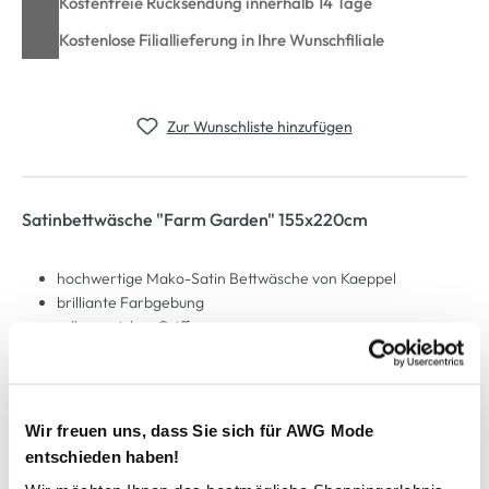
Kostenfreie Rücksendung innerhalb 14 Tage
Kostenlose Filiallieferung in Ihre Wunschfiliale
Zur Wunschliste hinzufügen
Satinbettwäsche "Farm Garden" 155x220cm
hochwertige Mako-Satin Bettwäsche von Kaeppel
brilliante Farbgebung
edler, weicher Griff
Maße Kissen: 80x80cm
Maße Bezug: 155x220cm
mit Reißverschluss zu schließen
trocknergeeignet
Wir freuen uns, dass Sie sich für AWG Mode
hoher Schlafkomfort dank dieser tollen Bettwäsche
entschieden haben!