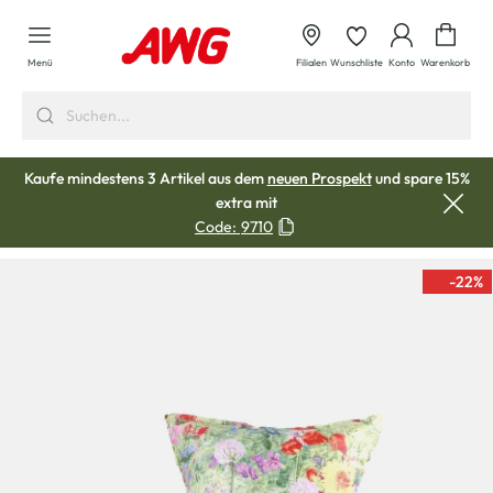
alt springen
Waren
Menü
Filialen
Wunschliste
Konto
Warenkorb
Kaufe mindestens 3 Artikel aus dem
neuen Prospekt
und spare 15%
extra mit
Code:
9710
-22
%