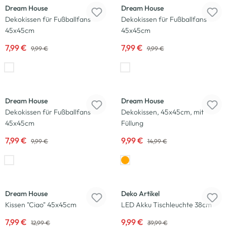
Dream House
Dream House
Dekokissen für Fußballfans
Dekokissen für Fußballfans
45x45cm
45x45cm
7,99 €
7,99 €
9,99 €
9,99 €
-20
%
-33
%
Dream House
Dream House
Dekokissen für Fußballfans
Dekokissen, 45x45cm, mit
45x45cm
Füllung
7,99 €
9,99 €
9,99 €
14,99 €
-38
%
-75
%
Dream House
Deko Artikel
Kissen "Ciao" 45x45cm
LED Akku Tischleuchte 38cm
7,99 €
9,99 €
12,99 €
39,99 €