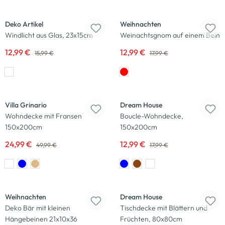
-19
%
-28
%
Deko Artikel
Weihnachten
Windlicht aus Glas, 23x15cm
Weinachtsgnom auf einem Bein
12,99 €
12,99 €
15,99 €
17,99 €
-50
%
-28
%
Villa Grinario
Dream House
Wohndecke mit Fransen
Boucle-Wohndecke,
150x200cm
150x200cm
24,99 €
12,99 €
49,99 €
17,99 €
-35
%
-50
%
Weihnachten
Dream House
Deko Bär mit kleinen
Tischdecke mit Blättern und
Hängebeinen 21x10x36
Früchten, 80x80cm