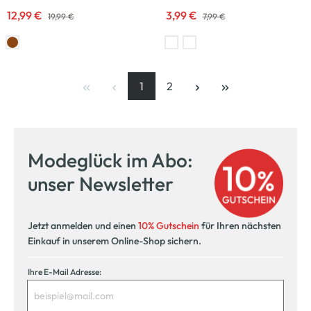
12,99 €
3,99 €
19,99 €
7,99 €
1
2
Seite
, aktuelle Seite
Seite
Modeglück im Abo:
unser Newsletter
Jetzt anmelden und einen
10% Gutschein
für Ihren nächsten
Einkauf in unserem Online-Shop sichern.
Ihre E-Mail Adresse: