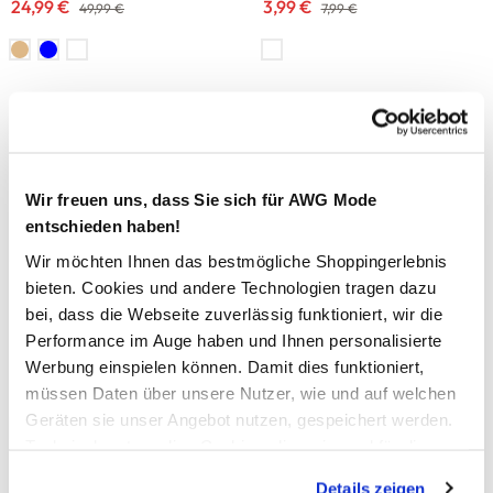
24,99 €
3,99 €
49,99 €
7,99 €
-33
%
-50
%
Weihnachten
Deko Artikel
Deko Wichtel, mit
Kuscheldecke in XXL,
Hängebeinen, 44cm lang
160x220cm
Wir freuen uns, dass Sie sich für AWG Mode
9,99 €
14,99 €
14,99 €
29,99 €
entschieden haben!
Wir möchten Ihnen das bestmögliche Shoppingerlebnis
-35
%
-50
%
bieten. Cookies und andere Technologien tragen dazu
bei, dass die Webseite zuverlässig funktioniert, wir die
Weihnachten
Deko Artikel
Performance im Auge haben und Ihnen personalisierte
Lebkuchenmann mit Hut
Kuscheldecke in XXL,
Werbung einspielen können. Damit dies funktioniert,
160x220cm
12,99 €
19,99 €
müssen Daten über unsere Nutzer, wie und auf welchen
14,99 €
29,99 €
Geräten sie unser Angebot nutzen, gespeichert werden.
Technisch notwendige Cookies, die zwingend für die
Bereitstellung der Funktionen der Webseite benötigt
-50
%
-50
%
Details zeigen