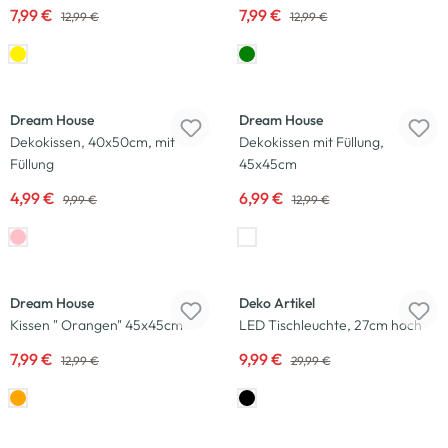
7,99 €
7,99 €
12,99 €
12,99 €
-50
%
-46
%
Dream House
Dream House
Dekokissen, 40x50cm, mit
Dekokissen mit Füllung,
Füllung
45x45cm
4,99 €
6,99 €
9,99 €
12,99 €
-38
%
-67
%
Dream House
Deko Artikel
Kissen " Orangen" 45x45cm
LED Tischleuchte, 27cm hoch
7,99 €
9,99 €
12,99 €
29,99 €
-20
%
-20
%