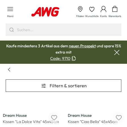
alt springen
Waren
Menü
Filialen
Wunschliste
Konto
Warenkorb
Kaufe mindestens 3 Artikel aus dem
neuen Prospekt
und spare 15%
extra mit
Code:
9710
Filtern & sortieren
-38
%
-38
%
Dream House
Dream House
Kissen "La Dolce Vita" 45x45cm
Kissen "Ciao Bella" 45x45cm