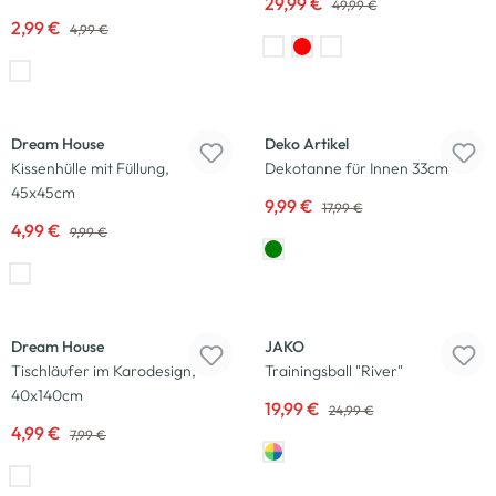
29,99 €
49,99 €
2,99 €
4,99 €
-50
%
-44
%
Dream House
Deko Artikel
Kissenhülle mit Füllung,
Dekotanne für Innen 33cm
45x45cm
9,99 €
17,99 €
4,99 €
9,99 €
-38
%
-20
%
Dream House
JAKO
Tischläufer im Karodesign,
Trainingsball "River"
40x140cm
19,99 €
24,99 €
4,99 €
7,99 €