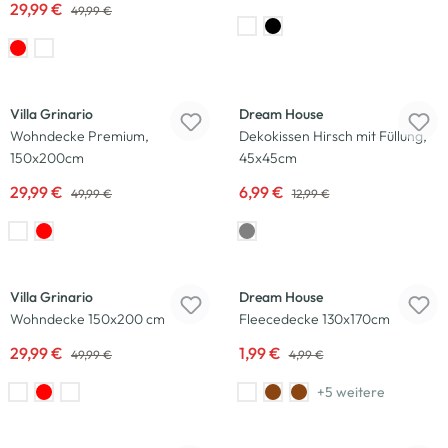
29,99 €
49,99 €
-40
%
-46
%
Villa Grinario
Dream House
Wohndecke Premium,
Dekokissen Hirsch mit Füllung,
150x200cm
45x45cm
29,99 €
6,99 €
49,99 €
12,99 €
-40
%
-60
%
Villa Grinario
Dream House
Wohndecke 150x200 cm
Fleecedecke 130x170cm
29,99 €
1,99 €
49,99 €
4,99 €
+5 weitere
-46
%
-33
%