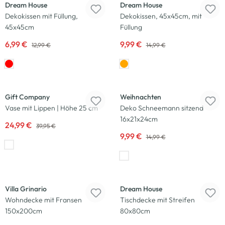
Dream House
Dream House
Dekokissen mit Füllung,
Dekokissen, 45x45cm, mit
45x45cm
Füllung
6,99 €
9,99 €
12,99 €
14,99 €
-37
%
-33
%
Gift Company
Weihnachten
Vase mit Lippen | Höhe 25 cm
Deko Schneemann sitzend
16x21x24cm
24,99 €
39,95 €
9,99 €
14,99 €
-50
%
-50
%
Villa Grinario
Dream House
Wohndecke mit Fransen
Tischdecke mit Streifen
150x200cm
80x80cm