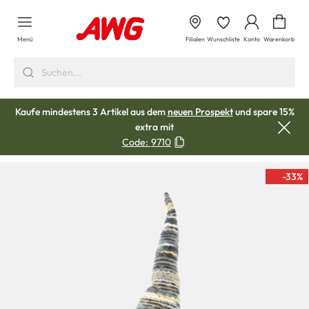
alt springen
Waren
Menü
Filialen
Wunschliste
Konto
Warenkorb
Kaufe mindestens 3 Artikel aus dem
neuen Prospekt
und spare 15%
extra mit
Code:
9710
-33
%