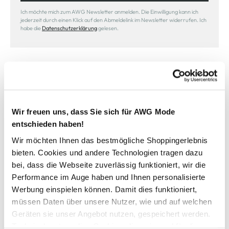
Ich möchte mich zum AWG Newsletter anmelden. Die Einwilligung kann ich
jederzeit durch einen Klick auf den Abmeldelink im Newsletter widerrufen. Ich
habe die
Datenschutzerklärung
gelesen.
Wir freuen uns, dass Sie sich für AWG Mode
Sicher bezahlen
entschieden haben!
Wir möchten Ihnen das bestmögliche Shoppingerlebnis
bieten. Cookies und andere Technologien tragen dazu
bei, dass die Webseite zuverlässig funktioniert, wir die
Schneller Versand
Performance im Auge haben und Ihnen personalisierte
Werbung einspielen können. Damit dies funktioniert,
müssen Daten über unsere Nutzer, wie und auf welchen
Geräten sie unser Angebot nutzen, gespeichert werden.
Technisch notwendige Cookies, die zwingend für die