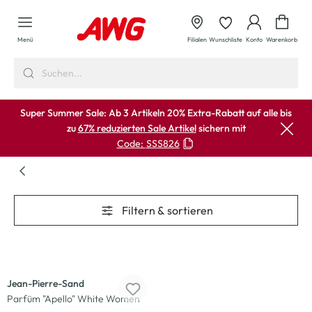
alt springen
Waren
Menü
Filialen
Wunschliste
Konto
Warenkorb
Super Summer Sale: Ab 3 Artikeln 20% Extra-Rabatt auf alle bis
zu
67% reduzierten Sale Artikel
sichern mit
Code:
SSS826
Filtern & sortieren
-40
%
Jean-Pierre-Sand
Parfüm "Apello" White Women