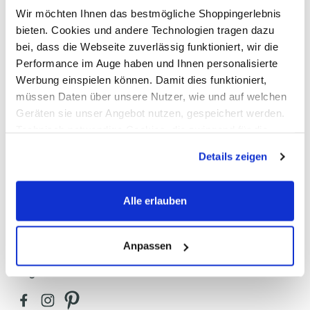
Wir möchten Ihnen das bestmögliche Shoppingerlebnis
bieten. Cookies und andere Technologien tragen dazu
bei, dass die Webseite zuverlässig funktioniert, wir die
Performance im Auge haben und Ihnen personalisierte
Werbung einspielen können. Damit dies funktioniert,
müssen Daten über unsere Nutzer, wie und auf welchen
Geräten sie unser Angebot nutzen, gespeichert werden.
Sicher bezahlen
Technisch notwendige Cookies, die zwingend für die
Bereitstellung der Funktionen der Webseite benötigt
Details zeigen
werden, werden bei der Nutzung der Webseite auf jeden
Fall gesetzt. Cookies von Drittanbietern für Analyse- oder
Schneller Versand
Trackingzwecke werden nur dann aktiviert, wenn Sie das
Alle erlauben
entsprechende "Häkchen" setzen und auf "Auswahl
erlauben" bzw. "Alle erlauben" klicken. Mehr dazu
(einschließlich der Möglichkeit, die Einwilligungserklärung
Anpassen
zu ändern oder zu widerrufen) erfahren Sie in unserem
Folgen Sie AWG Mode
Cookie-Hinweis
bzw. der
Datenschutzerklärung
.