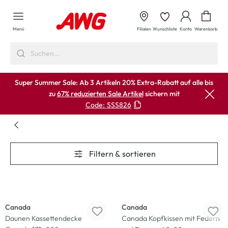
alt springen
Waren
Menü
Filialen
Wunschliste
Konto
Warenkorb
Super Summer Sale: Ab 3 Artikeln 20% Extra-Rabatt auf alle bis
zu
67% reduzierten Sale Artikel
sichern mit
Code:
SSS826
Filtern & sortieren
-27
%
-20
%
Canada
Canada
Daunen Kassettendecke
Canada Kopfkissen mit Federn