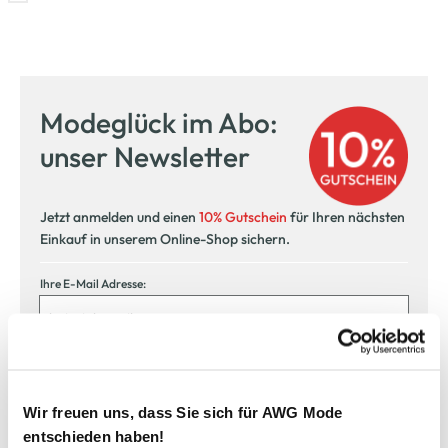
Modeglück im Abo:
unser Newsletter
Jetzt anmelden und einen
10% Gutschein
für Ihren nächsten
Einkauf in unserem Online-Shop sichern.
Ihre E-Mail Adresse:
Jetzt anmelden
Wir freuen uns, dass Sie sich für AWG Mode
Ich möchte mich zum AWG Newsletter anmelden. Die Einwilligung kann ich
jederzeit durch einen Klick auf den Abmeldelink im Newsletter widerrufen. Ich
entschieden haben!
habe die
Datenschutzerklärung
gelesen.