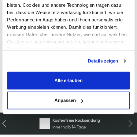
AWG Artikelnummer
bieten. Cookies und andere Technologien tragen dazu
bei, dass die Webseite zuverlässig funktioniert, wir die
871666-weiss-1
Performance im Auge haben und Ihnen personalisierte
Werbung einspielen können. Damit dies funktioniert,
Material
müssen Daten über unsere Nutzer, wie und auf welchen
Außenmaterial:
10% Federn
, 90% Daunen
Geräten sie unser Angebot nutzen, gespeichert werden.
Technisch notwendige Cookies, die zwingend für die
Bereitstellung der Funktionen der Webseite benötigt
Pflegehinweise
Details zeigen
werden, werden bei der Nutzung der Webseite auf jeden
Fall gesetzt. Cookies von Drittanbietern für Analyse- oder
Trackingzwecke werden nur dann aktiviert, wenn Sie das
Alle erlauben
entsprechende "Häkchen" setzen und auf "Auswahl
erlauben" bzw. "Alle erlauben" klicken. Mehr dazu
Details zur Produktsicherheit anzeigen
(einschließlich der Möglichkeit, die Einwilligungserklärung
Anpassen
zu ändern oder zu widerrufen) erfahren Sie in unserem
Cookie-Hinweis
bzw. der
Datenschutzerklärung
.
Kostenfreie Rücksendung
innerhalb 14 Tage