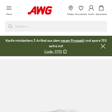
alt springen
Waren
Menü
Filialen
Wunschliste
Konto
Warenkorb
Kaufe mindestens 3 Artikel aus dem
neuen Prospekt
und spare 15%
extra mit
Code:
9710