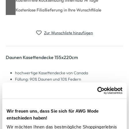
Kostenfreie Rücksendung innerhalb 14 Tage
Kostenlose Filiallieferung in Ihre Wunschfiliale
Zur Wunschliste hinzufügen
Daunen Kasettendecke 155x220cm
hochwertige Kasettendecke von Canada
Füllung: 90% Daunen und 10% Federn
Bezug aus feiner Mako-Einschütte, 100% Baumwolle
4x6 Kasetten und 10cm Innensteg
Füllgewicht: 1500gr.
Maße: 155x220cm
sorgt sicher für entspannte Nächte
Wir freuen uns, dass Sie sich für AWG Mode
entschieden haben!
Wir möchten Ihnen das bestmögliche Shoppingerlebnis