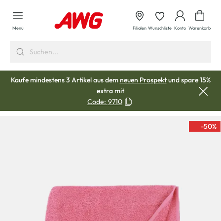
alt springen
Waren
Menü
Filialen
Wunschliste
Konto
Warenkorb
Kaufe mindestens 3 Artikel aus dem
neuen Prospekt
und spare 15%
extra mit
Code:
9710
-50
%