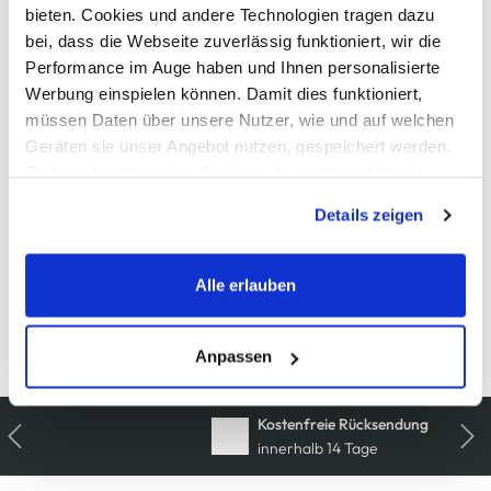
AWG Artikelnummer
bieten. Cookies und andere Technologien tragen dazu
bei, dass die Webseite zuverlässig funktioniert, wir die
907079-pink
Performance im Auge haben und Ihnen personalisierte
Werbung einspielen können. Damit dies funktioniert,
Material
müssen Daten über unsere Nutzer, wie und auf welchen
Außenmaterial:
100% Baumwolle
Geräten sie unser Angebot nutzen, gespeichert werden.
Technisch notwendige Cookies, die zwingend für die
Bereitstellung der Funktionen der Webseite benötigt
Details zeigen
Pflegehinweise
werden, werden bei der Nutzung der Webseite auf jeden
Fall gesetzt. Cookies von Drittanbietern für Analyse- oder
Trackingzwecke werden nur dann aktiviert, wenn Sie das
Alle erlauben
entsprechende "Häkchen" setzen und auf "Auswahl
erlauben" bzw. "Alle erlauben" klicken. Mehr dazu
Details zur Produktsicherheit anzeigen
(einschließlich der Möglichkeit, die Einwilligungserklärung
Anpassen
zu ändern oder zu widerrufen) erfahren Sie in unserem
Cookie-Hinweis
bzw. der
Datenschutzerklärung
.
Kostenfreie Rücksendung
innerhalb 14 Tage