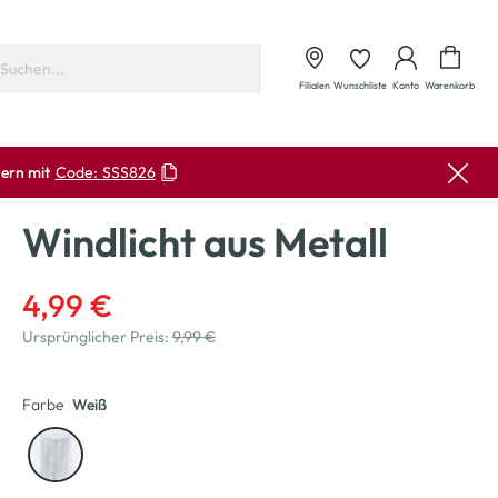
Waren
Filialen
Wunschliste
Konto
Warenkorb
ern mit
Code:
SSS826
Windlicht aus Metall
4,99 €
Ursprünglicher Preis:
9,99 €
Farbe
Weiß