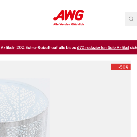
rtikeln 20% Extra-Rabatt auf alle bis zu
67% reduzierten Sale Artikel
sich
-50
%