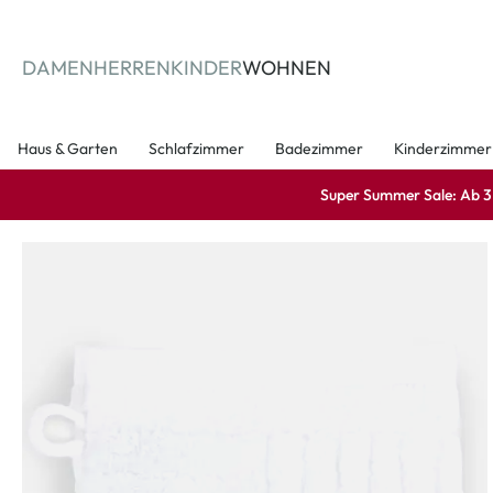
springen
Zur Hauptnavigation springen
DAMEN
HERREN
KINDER
WOHNEN
Haus & Garten
Schlafzimmer
Badezimmer
Kinderzimmer
Super Summer Sale: Ab 3 A