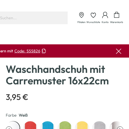
Waren
Filialen
Wunschliste
Konto
Warenkorb
ern mit
Code:
SSS826
Waschhandschuh mit
Carremuster 16x22cm
3,95 €
Farbe
Weiß