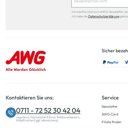
Ich möchte mich zum AWG Newsletter anmel
Ich habe die
Datenschutzerklärung
geles
Sicher bezah
Kontaktieren Sie uns:
Service
Newsletter
0711 - 72 52 30 42 04
AWG Card
regulärer Festnetztarif Ihres Telefonanbieters,
Mobilfunktarif ggf. abweichend.
Filiale finden