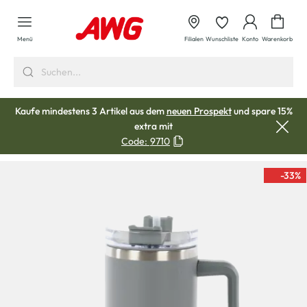
alt springen
Waren
Menü
Filialen
Wunschliste
Konto
Warenkorb
Kaufe mindestens 3 Artikel aus dem
neuen Prospekt
und spare 15%
extra mit
Code:
9710
-33
%