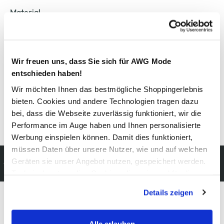
Material
Außenmaterial:
100% Sonstiges
Wir freuen uns, dass Sie sich für AWG Mode
Pflegehinweise
entschieden haben!
Wir möchten Ihnen das bestmögliche Shoppingerlebnis
bieten. Cookies und andere Technologien tragen dazu
bei, dass die Webseite zuverlässig funktioniert, wir die
Details zur Produktsicherheit anzeigen
Performance im Auge haben und Ihnen personalisierte
Werbung einspielen können. Damit dies funktioniert,
müssen Daten über unsere Nutzer, wie und auf welchen
Kostenfreie Rücksendung
Geräten sie unser Angebot nutzen, gespeichert werden.
innerhalb 14 Tage
Technisch notwendige Cookies, die zwingend für die
Bereitstellung der Funktionen der Webseite benötigt
Details zeigen
werden, werden bei der Nutzung der Webseite auf jeden
Fall gesetzt. Cookies von Drittanbietern für Analyse- oder
Modeglück im Abo:
Trackingzwecke werden nur dann aktiviert, wenn Sie das