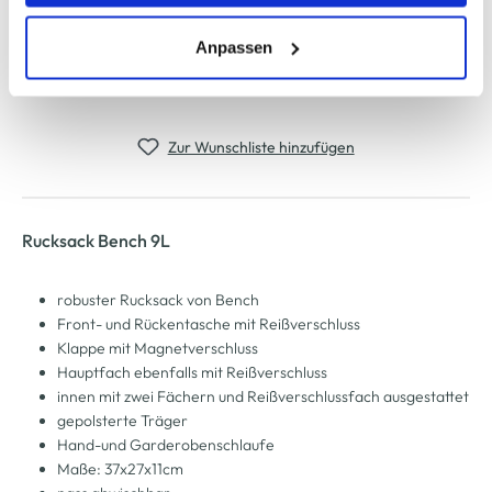
erlauben" bzw. "Alle erlauben" klicken. Mehr dazu
Kostenfreie Rücksendung innerhalb 14 Tage
(einschließlich der Möglichkeit, die Einwilligungserklärung
Anpassen
Kostenlose Filiallieferung in Ihre Wunschfiliale
zu ändern oder zu widerrufen) erfahren Sie in unserem
Cookie-Hinweis
bzw. der
Datenschutzerklärung
.
Zur Wunschliste hinzufügen
Rucksack Bench 9L
robuster Rucksack von Bench
Front- und Rückentasche mit Reißverschluss
Klappe mit Magnetverschluss
Hauptfach ebenfalls mit Reißverschluss
innen mit zwei Fächern und Reißverschlussfach ausgestattet
gepolsterte Träger
Hand-und Garderobenschlaufe
Maße: 37x27x11cm