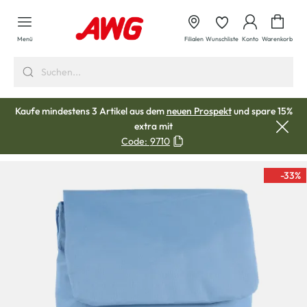
alt springen
Waren
Menü
Filialen
Wunschliste
Konto
Warenkorb
Kaufe mindestens 3 Artikel aus dem
neuen Prospekt
und spare 15%
extra mit
Code:
9710
-33
%