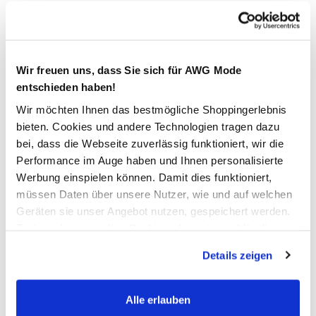
19,99 €
Ursprünglicher Preis:
29,95 €
Wir freuen uns, dass Sie sich für AWG Mode
Farbe
Blau
entschieden haben!
Wir möchten Ihnen das bestmögliche Shoppingerlebnis
bieten. Cookies und andere Technologien tragen dazu
bei, dass die Webseite zuverlässig funktioniert, wir die
Anzahl:
Größe:
Performance im Auge haben und Ihnen personalisierte
OneSize
Werbung einspielen können. Damit dies funktioniert,
müssen Daten über unsere Nutzer, wie und auf welchen
Geräten sie unser Angebot nutzen, gespeichert werden.
Verfügbar
Technisch notwendige Cookies, die zwingend für die
Bereitstellung der Funktionen der Webseite benötigt
Details zeigen
In den Warenkorb
werden, werden bei der Nutzung der Webseite auf jeden
Fall gesetzt. Cookies von Drittanbietern für Analyse- oder
Trackingzwecke werden nur dann aktiviert, wenn Sie das
Alle erlauben
Schneller DHL Versand: in 1–3 Werktagen
entsprechende "Häkchen" setzen und auf "Auswahl