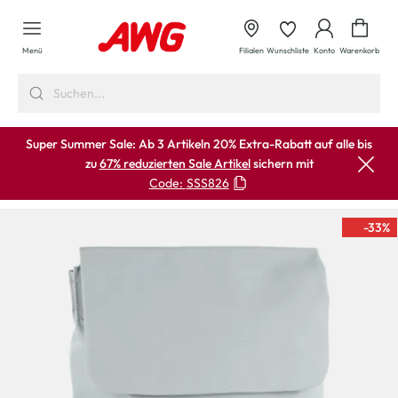
alt springen
Waren
Menü
Filialen
Wunschliste
Konto
Warenkorb
Super Summer Sale: Ab 3 Artikeln 20% Extra-Rabatt auf alle bis
zu
67% reduzierten Sale Artikel
sichern mit
Code:
SSS826
-33
%