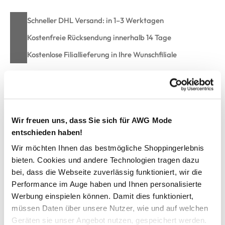
Schneller DHL Versand: in 1–3 Werktagen
Kostenfreie Rücksendung innerhalb 14 Tage
Kostenlose Filiallieferung in Ihre Wunschfiliale
Zur Wunschliste hinzufügen
Wir freuen uns, dass Sie sich für AWG Mode
entschieden haben!
Rucksack Bench 9L
Wir möchten Ihnen das bestmögliche Shoppingerlebnis
bieten. Cookies und andere Technologien tragen dazu
robuster Rucksack von Bench
bei, dass die Webseite zuverlässig funktioniert, wir die
Front- und Rückentasche mit Reißverschluss
Performance im Auge haben und Ihnen personalisierte
Klappe mit Magnetverschluss
Werbung einspielen können. Damit dies funktioniert,
Hauptfach ebenfalls mit Reißverschluss
müssen Daten über unsere Nutzer, wie und auf welchen
innen mit zwei Fächern und Reißverschlussfach ausgestattet
gepolsterte Träger
Geräten sie unser Angebot nutzen, gespeichert werden.