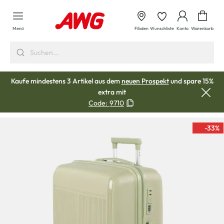
alt springen
Waren
Menü
Filialen
Wunschliste
Konto
Warenkorb
Kaufe mindestens 3 Artikel aus dem
neuen Prospekt
und spare 15%
extra mit
Code:
9710
-33
%