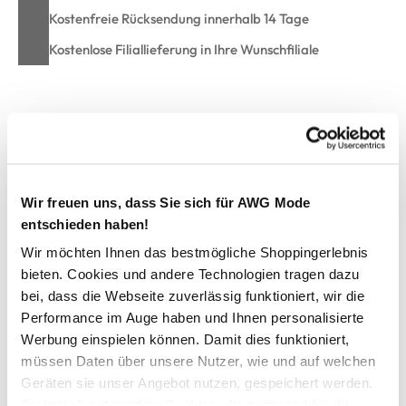
Kostenfreie Rücksendung innerhalb 14 Tage
Kostenlose Filiallieferung in Ihre Wunschfiliale
Zur Wunschliste hinzufügen
Koffer "Antigua L" 78x49x30cm
Wir freuen uns, dass Sie sich für AWG Mode
entschieden haben!
Funktioneller Hartschalenkoffer Größe L aus robustem
Wir möchten Ihnen das bestmögliche Shoppingerlebnis
Material
bieten. Cookies und andere Technologien tragen dazu
Mit Teleskop-Trolleygriff
bei, dass die Webseite zuverlässig funktioniert, wir die
Seitlich und oben mit stabilem Tragegriff
Performance im Auge haben und Ihnen personalisierte
Vier rotierende Doppelräder
Werbung einspielen können. Damit dies funktioniert,
Integriertes Zahlenschloss
müssen Daten über unsere Nutzer, wie und auf welchen
Innenleben mit Gummibändern und Clip
Geräten sie unser Angebot nutzen, gespeichert werden.
Die andere Seite mit Reißverschlusstasche
Technisch notwendige Cookies, die zwingend für die