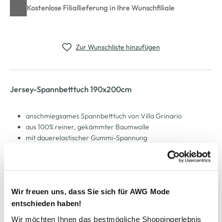
Kostenlose Filiallieferung in Ihre Wunschfiliale
Zur Wunschliste hinzufügen
Jersey-Spannbetttuch 190x200cm
anschmiegsames Spannbetttuch von Villa Grinario
aus 100% reiner, gekämmter Baumwolle
mit dauerelastischer Gummi-Spannung
bügelfrei und trocknergeeignet
Maße: 180-200x200cm
die passende Bettwäsche finden Sie hier
TEXTILES VERTRAUEN - Geprüft auf Schadstoffe nach
Wir freuen uns, dass Sie sich für AWG Mode
Öko-Tex 100 (A99-0435, Hohenstein)
entschieden haben!
Wir möchten Ihnen das bestmögliche Shoppingerlebnis