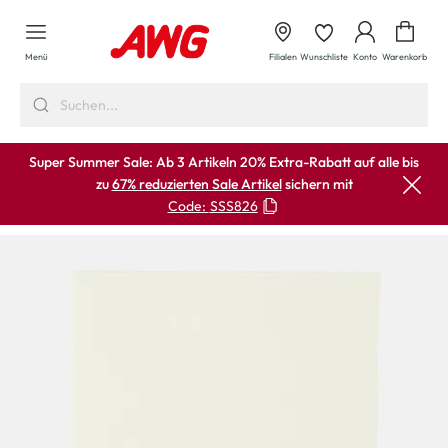
alt springen
Waren
Menü
Filialen
Wunschliste
Konto
Warenkorb
Super Summer Sale: Ab 3 Artikeln 20% Extra-Rabatt auf alle bis
zu
67% reduzierten Sale Artikel
sichern mit
Code:
SSS826