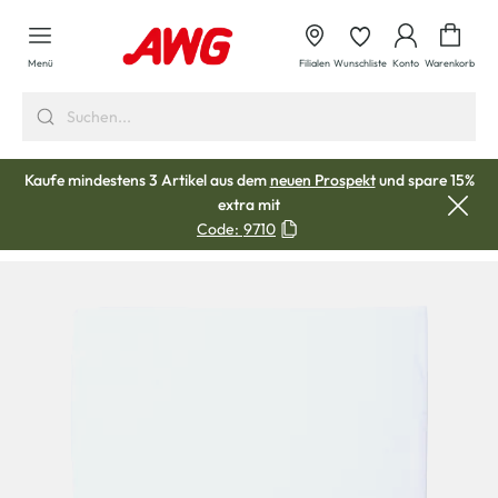
alt springen
Waren
Menü
Filialen
Wunschliste
Konto
Warenkorb
Kaufe mindestens 3 Artikel aus dem
neuen Prospekt
und spare 15%
extra mit
Code:
9710