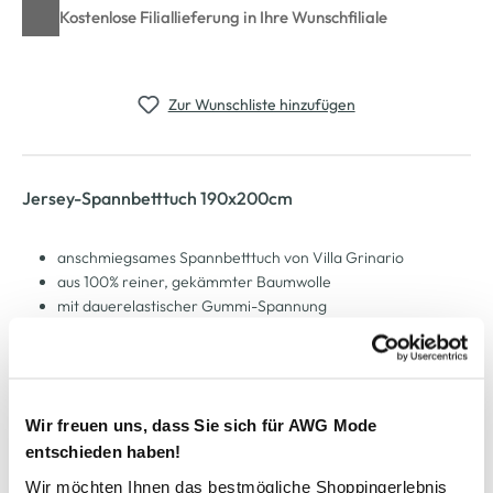
Kostenlose Filiallieferung in Ihre Wunschfiliale
Zur Wunschliste hinzufügen
Jersey-Spannbetttuch 190x200cm
anschmiegsames Spannbetttuch von Villa Grinario
aus 100% reiner, gekämmter Baumwolle
mit dauerelastischer Gummi-Spannung
bügelfrei und trocknergeeignet
Maße: 180-200x200cm
die passende Bettwäsche finden Sie hier
TEXTILES VERTRAUEN - Geprüft auf Schadstoffe nach
Wir freuen uns, dass Sie sich für AWG Mode
Öko-Tex 100 (A99-0435, Hohenstein)
entschieden haben!
Wir möchten Ihnen das bestmögliche Shoppingerlebnis