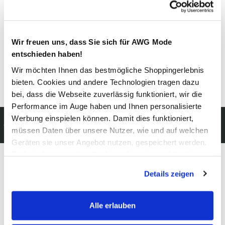
Material
Außenmaterial:
100% Baumwolle
Wir freuen uns, dass Sie sich für AWG Mode
Pflegehinweise
entschieden haben!
Wir möchten Ihnen das bestmögliche Shoppingerlebnis
bügeln möglich (mittlere Einstellung)
bieten. Cookies und andere Technologien tragen dazu
bei, dass die Webseite zuverlässig funktioniert, wir die
Performance im Auge haben und Ihnen personalisierte
Werbung einspielen können. Damit dies funktioniert,
Kostenfreie Rücksendung
müssen Daten über unsere Nutzer, wie und auf welchen
innerhalb 14 Tage
Geräten sie unser Angebot nutzen, gespeichert werden.
Technisch notwendige Cookies, die zwingend für die
Bereitstellung der Funktionen der Webseite benötigt
Details zeigen
Modeglück im Abo:
werden, werden bei der Nutzung der Webseite auf jeden
Fall gesetzt. Cookies von Drittanbietern für Analyse- oder
unser Newsletter
Trackingzwecke werden nur dann aktiviert, wenn Sie das
Alle erlauben
entsprechende "Häkchen" setzen und auf "Auswahl