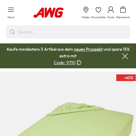
alt springen
Waren
Menü
Filialen
Wunschliste
Konto
Warenkorb
Kaufe mindestens 3 Artikel aus dem
neuen Prospekt
und spare 15%
extra mit
Code:
9710
-40
%