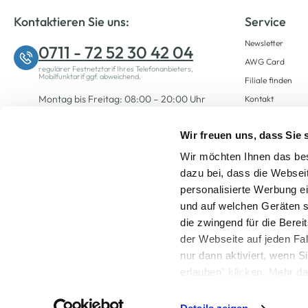
Kontaktieren Sie uns:
Service
Newsletter
0711 - 72 52 30 42 04
AWG Card
regulärer Festnetztarif Ihres Telefonanbieters,
Mobilfunktarif ggf. abweichend.
Filiale finden
Montag bis Freitag: 08:00 – 20:00 Uhr
Kontakt
Samstag: 09:00 – 12:00 Uhr
Wir freuen uns, dass Sie
Wir möchten Ihnen das bes
Zum Kontaktformular
dazu bei, dass die Websei
personalisierte Werbung e
und auf welchen Geräten s
die zwingend für die Berei
der Webseite auf jeden Fa
nur dann aktiviert, wenn 
Alle Preise inkl. ge
erlauben" klicken. Mehr da
widerrufen) erfahren Sie 