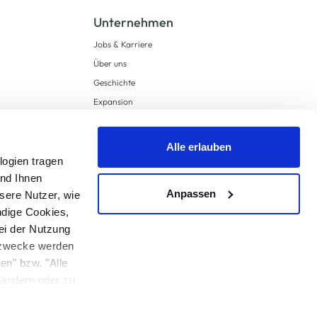
Unternehmen
Jobs & Karriere
Über uns
Geschichte
Expansion
Compliance
Lieferkettensorgfaltspflichten
Alle erlauben
Supply Chain Due Diligence
logien tragen
und Ihnen
Barrierefreiheit
Anpassen
sere Nutzer, wie
ndige Cookies,
ei der Nutzung
ngzwecke werden
en" bzw. "Alle
 anders angegeben.
u ändern oder zu