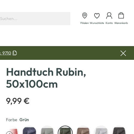
Waren
Filialen
Wunschliste
Konto
Warenkorb
:
9710
Handtuch Rubin,
50x100cm
9,99 €
Farbe
Grün