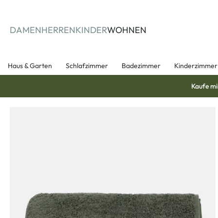
springen
Zur Hauptnavigation springen
DAMEN
HERREN
KINDER
WOHNEN
Haus & Garten
Schlafzimmer
Badezimmer
Kinderzimmer
Kaufe mi