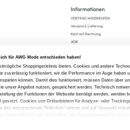
Informationen
VERTRAG WIDERRUFEN
Versand & Lieferung
Kauf auf Rechnung
AGB
Impressum
 sich für AWG Mode entschieden haben!
Zahlungsarten
Datenschutz
tmögliche Shoppingerlebnis bieten. Cookies und andere Techno
te zuverlässig funktioniert, wir die Performance im Auge haben 
AWG CARD Teilnahmebedingungen
inspielen können. Damit dies funktioniert, müssen Daten über un
ie unser Angebot nutzen, gespeichert werden. Technisch notwe
tstellung der Funktionen der Webseite benötigt werden, werden b
ll gesetzt. Cookies von Drittanbietern für Analyse- oder Tracki
Sie das entsprechende "Häkchen" setzen und auf "Auswahl erlaub
setzl. Mehrwertsteuer zzgl.
Versandkosten
und ggf. Nachnahmegebühren, wenn nicht
zu (einschließlich der Möglichkeit, die Einwilligungserklärung z
Logout
in unserem
Cookie-Hinweis
bzw. der
Datenschutzerklärung
.