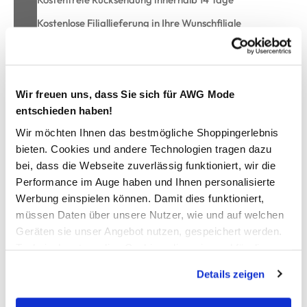
Kostenlose Filiallieferung in Ihre Wunschfiliale
Zur Wunschliste hinzufügen
Wir freuen uns, dass Sie sich für AWG Mode
entschieden haben!
Wir möchten Ihnen das bestmögliche Shoppingerlebnis
Handtuch 50x100cm
bieten. Cookies und andere Technologien tragen dazu
bei, dass die Webseite zuverlässig funktioniert, wir die
Frottierware aus reiner Bio-Baumwolle
Performance im Auge haben und Ihnen personalisierte
praktische Schlaufe zum Aufhängen
Werbung einspielen können. Damit dies funktioniert,
besonder hübsche Struktur
müssen Daten über unsere Nutzer, wie und auf welchen
schönes, griffiges Material
Geräten sie unser Angebot nutzen, gespeichert werden.
unifarben gehalten
Technisch notwendige Cookies, die zwingend für die
in verschiedene Farbvarianten erhältlich
Maße 50x100cm
Bereitstellung der Funktionen der Webseite benötigt
Details zeigen
hiermit kommt Wohlgefühl in Ihr Bad
werden, werden bei der Nutzung der Webseite auf jeden
Fall gesetzt. Cookies von Drittanbietern für Analyse- oder