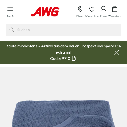
alt springen
Waren
Menü
Filialen
Wunschliste
Konto
Warenkorb
Kaufe mindestens 3 Artikel aus dem
neuen Prospekt
und spare 15%
extra mit
Code:
9710