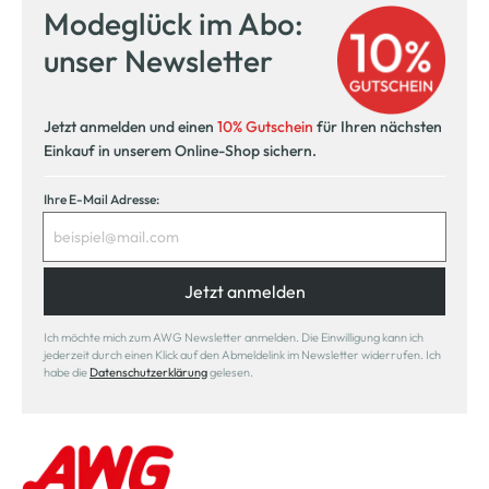
Modeglück im Abo:
unser Newsletter
Jetzt anmelden und einen
10% Gutschein
für Ihren nächsten
Einkauf in unserem Online-Shop sichern.
Ihre E-Mail Adresse:
Jetzt anmelden
Ich möchte mich zum AWG Newsletter anmelden. Die Einwilligung kann ich
jederzeit durch einen Klick auf den Abmeldelink im Newsletter widerrufen. Ich
habe die
Datenschutzerklärung
gelesen.